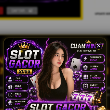
DAFTAR
UPDATE W
77 ✈️ LINK PROVIDER 
NWIN PLAY NOW WIN
dan daftar permainan online resmi dan terpercaya yang men
rbagai pilihan permainan populer dalam satu platform yang am