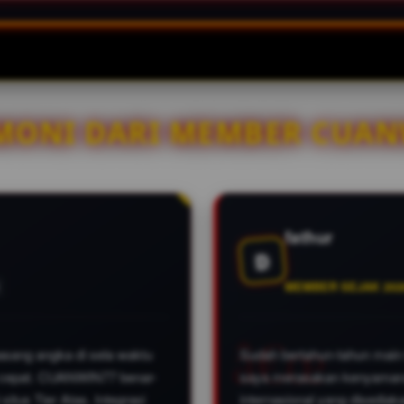
a situs Tier Atas kami dirancang sangat intuitif agar m
un. Selain itu, kami menyediakan menu bantuan yang
nis taruhan (4D/3D/2D, Colok, dll) beserta rincian cara
p.
MONI DARI MEMBER CUA
fathur
D
MEMBER SEJAK 20
asang angka di sela waktu
Sudah bertahun-tahun main 
ba cepat. CUANWIN77 benar-
saya merasakan kenyaman
tus Tier Atas. Integrasi
internasional yang disediak