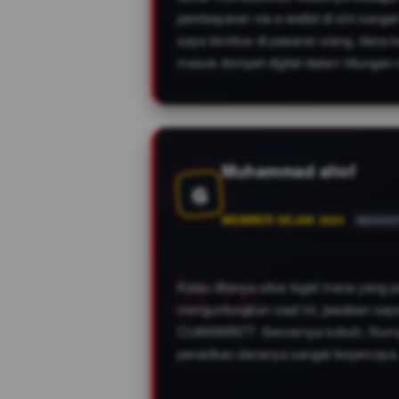
pembayaran via e-wallet di sini sangat 
saya tembus di pasaran siang, dana
masuk dompet digital dalam hitungan 
Muhammad altof
G
MEMBER SEJAK 2024
MANAD
Kalau ditanya situs togel mana yang pa
menguntungkan saat ini, jawaban say
CUANWIN77. Servernya kokoh, fiturn
penarikan dananya sangat terpercaya