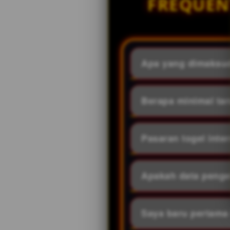
FREQUEN
Apa yang dimaksud
CUANWIN77 dikategorika
yang sangat tangguh, 
Berapa minimal tar
standar pelayanan kon
Anda tidak memerlukan
dimulai dari nominal 
Pasaran togel inte
pemula.
CUANWIN77 menyediak
besar, mulai dari pas
Apakah data penge
modern populer sepert
Sebagai situs Tier At
resmi. Hasil result d
Saya baru pertama
rekayasa atau manipul