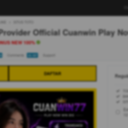
C
INE
SITUS TOTO
rovider Official Cuanwin Play N
NUS NEW 100%
Comments
Support
3
23.187
DAFTAR
Regul
Regu
Inc
TO
Inc
merup
BA
Inc
SI
perm
mena
Ex
profe
12
perm
aman