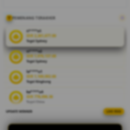
yang
menawarkan
akses cepat,
PEMENANG TERAKHIR
layanan
profesional
ri****o1
24 jam,
IDR 2,261,677.00
Togel Sydney
serta
berbagai
vi****o2
pilihan
IDR 1,976,137.68
permainan
Togel Sydney
populer
la****u1
dalam satu
IDR 1,169,002.66
platform
Togel Kingkong
yang aman
dan mudah
ka****u4
digunakan.
IDR 778,096.36
Togel China
V
UPDATE WINNER
LIVE FEED
ka****u7
i
IDR 726,788.14
e
Togel Kingkong
w