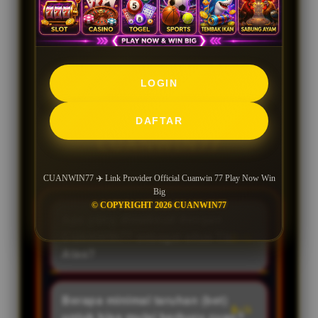
24 jam, serta berbagai pilihan permainan
populer dalam satu platform yang aman dan
mudah digunakan.
LOGIN
FREQUENTLY ASKED
QUESTIONS
DAFTAR
CUANWIN77
CUANWIN77 ✈️ Link Provider Official Cuanwin 77 Play Now Win
Big
© COPYRIGHT 2026 CUANWIN77
Apa yang dimaksud dengan
CUANWIN77 sebagai situs Tier
Atas?
CUANWIN77 dikategorikan
sebagai situs Tier Atas (kasta
Berapa minimal taruhan (bet)
tertinggi) karena memiliki
untuk bisa mulai berburu cuan?