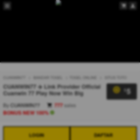
CUANWIN77
BANDAR TOGEL
TOGEL ONLINE
SITUS TOTO
CUANWIN77 ✈️ Link Provider Official
5
$
Cuanwin 77 Play Now Win Big
By
CUANWIN77
777
sales
BONUS NEW 100%
LOGIN
DAFTAR