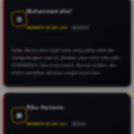
Muhammad altof
G
MEMBER SEJAK 2024
MANADO
Kalau ditanya situs togel mana yang paling stabil dan
menguntungkan saat ini, jawaban saya cuma satu yaitu
CUANWIN77. Servernya kokoh, fiturnya modern, dan
sistem penarikan dananya sangat terpercaya.
Riko Hartanto
M
MEMBER SEJAK 2021
MEDAN