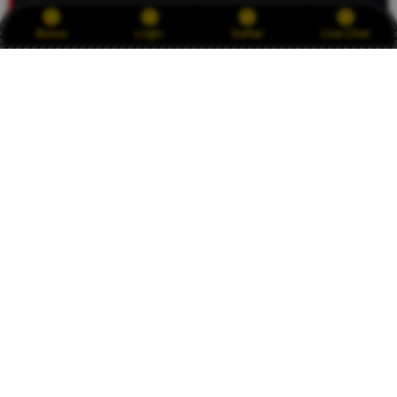
CUANWIN77 memangkas semua kerumitan bermain
Bonus
Login
Daftar
Live Chat
togel online. Sistemnya transparan, bayarannya penuh,
dan bonusnya real tanpa syarat yang berbelit-belit. Kalau
mau cari situs yang berkelas dan benar-benar
mendatangkan Auto Cuan, di sini tempatnya!