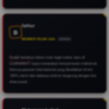
fathur
D
MEMBER SEJAK 2026
JEPARA
Sudah bertahun-tahun main togel online, baru di
CUANWIN77 saya merasakan kenyamanan maksimal.
Semua pasaran internasional yang disediakan di sini
100% resmi dan datanya sinkron langsung dengan live
draw pusat.