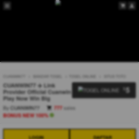
CUANWIN77
BANDAR TOGEL
TOGEL ONLINE
SITUS TOTO
CUANWIN77 ✈️ Link
5
$
Provider Official Cuanwin
Play Now Win Big
By
CUANWIN77
777
sales
BONUS NEW 100%
LOGIN
DAFTAR