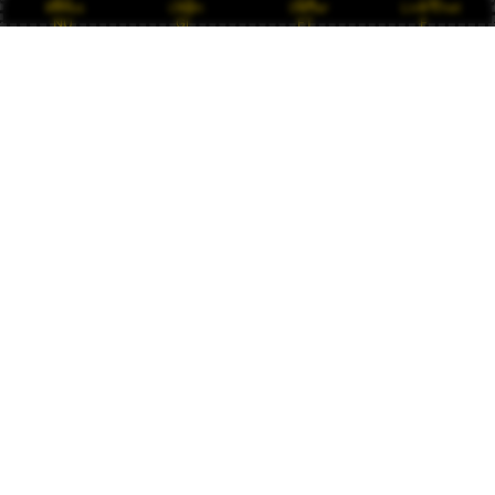
CUANWIN77 memangkas semua kerumitan bermain
Bonus
Login
Daftar
Live Chat
togel online. Sistemnya transparan, bayarannya penuh,
dan bonusnya real tanpa syarat yang berbelit-belit. Kalau
mau cari situs yang berkelas dan benar-benar
mendatangkan Auto Cuan, di sini tempatnya!