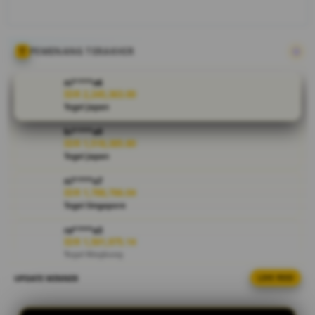
terpercaya
yang
menawarkan
akses cepat,
PEMENANG TERAKHIR
layanan
profesional
ni****o6
24 jam,
IDR 2,245,363.00
Togel Japan
serta
berbagai
bi****a9
pilihan
IDR 1,518,385.80
permainan
Togel Japan
populer
ni****o7
dalam satu
IDR 1,788,766.04
platform
Togel Singapore
yang aman
dan mudah
ra****a3
digunakan.
IDR 1,501,975.14
Togel Kingkong
V
UPDATE WINNER
LIVE FEED
la****u4
i
IDR 1,508,362.12
e
Togel China