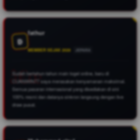
fathur
D
MEMBER SEJAK 2026
JEPARA
Sudah bertahun-tahun main togel online, baru di
CUANWIN77 saya merasakan kenyamanan maksimal.
Semua pasaran internasional yang disediakan di sini
100% resmi dan datanya sinkron langsung dengan live
draw pusat.