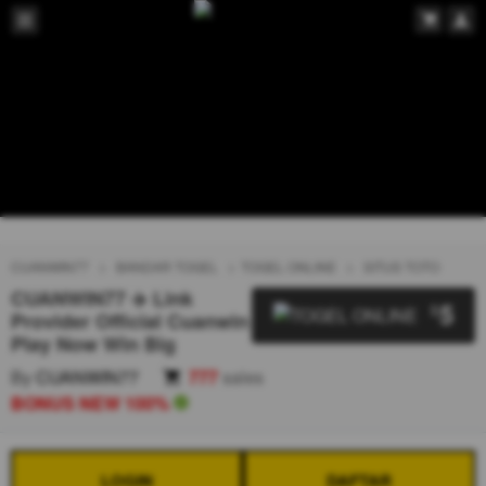
CUANWIN77
BANDAR TOGEL
TOGEL ONLINE
SITUS TOTO
CUANWIN77 ✈️ Link
5
$
Provider Official Cuanwin
Play Now Win Big
By
CUANWIN77
777
sales
BONUS NEW 100%
LOGIN
DAFTAR