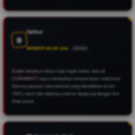
fathur
D
MEMBER SEJAK 2026
JEPARA
Sudah bertahun-tahun main togel online, baru di
CUANWIN77 saya merasakan kenyamanan maksimal.
Semua pasaran internasional yang disediakan di sini
100% resmi dan datanya sinkron langsung dengan live
draw pusat.