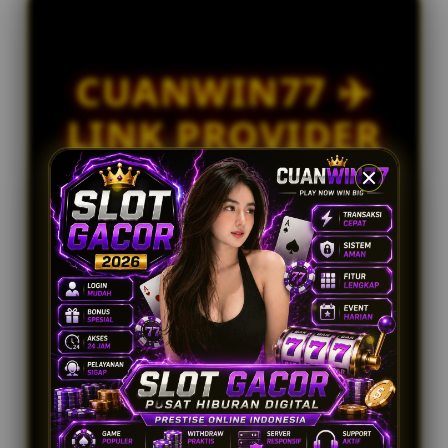
w
vi****o6
l
IDR 2,077,877.54
i
Togel China
c
CUANWIN77 ✈️
e
ka****u6
IDR 1,301,298.18
n
LINK PROVIDER
Toto Macau
s
e
at****r6
OFFICIAL
d
IDR 654,284.56
e
Togel China
CUANWIN PLAY
t
a
NOW WIN BIG
i
l
s
merupakan situs link login dan daftar
permainan online resmi dan terpercaya yang
menawarkan akses cepat, layanan profesional
24 jam, serta berbagai pilihan permainan