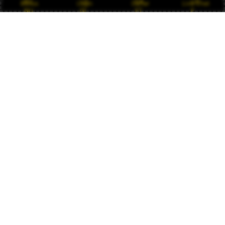
CUANWIN77 memangkas semua kerumitan bermain
Bonus
Login
Daftar
Live Chat
togel online. Sistemnya transparan, bayarannya penuh,
dan bonusnya real tanpa syarat yang berbelit-belit. Kalau
mau cari situs yang berkelas dan benar-benar
mendatangkan Auto Cuan, di sini tempatnya!