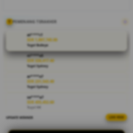
terpercaya
yang
menawarkan
akses cepat,
PEMENANG TERAKHIR
layanan
profesional
at****r7
24 jam,
IDR 1,897,745.00
Togel Bulleye
serta
berbagai
ni****o5
pilihan
IDR 326,417.40
permainan
Togel Sydney
populer
ar****o7
dalam satu
IDR 231,543.40
platform
Togel Sydney
yang aman
dan mudah
sa****a7
digunakan.
IDR 455,452.60
Togel HK
V
UPDATE WINNER
LIVE FEED
ma****i2
i
IDR 585,587.42
e
Togel Sydney