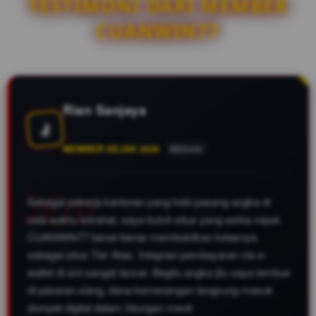
TESTIMONI DARI MEMBER
panduan cara memasang
CUANWIN77
berbagai jenis taruhan (4D/3D/2D,
Colok, dll) beserta rincian cara
membaca hasil result pasaran
secara lengkap.
Rian Sanjaya
J
MEMBER SEJAK 2026
MEDAN
Sebagai pekerja kantoran yang hobi pasang angka di
sela waktu istirahat, saya butuh situs yang serba cepat.
CUANWIN77 benar-benar membuktikan kelasnya
sebagai situs Tier Atas. Integrasi pembayaran via e-
wallet di sini sangat lancar. Begitu angka jitu saya tembus
di pasaran siang, dana kemenangan langsung masuk
dompet digital dalam hitungan menit.