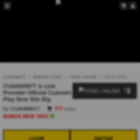
CUANWIN77
BANDAR TOGEL
TOGEL ONLINE
SITUS TOTO
CUANWIN77 ✈️ Link
5
$
Provider Official Cuanwin
Play Now Win Big
By
CUANWIN77
777
sales
BONUS NEW 100%
LOGIN
DAFTAR