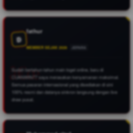
fathur
D
MEMBER SEJAK 2026
JEPARA
Sudah bertahun-tahun main togel online, baru di
CUANWIN77 saya merasakan kenyamanan maksimal.
Semua pasaran internasional yang disediakan di sini
100% resmi dan datanya sinkron langsung dengan live
draw pusat.