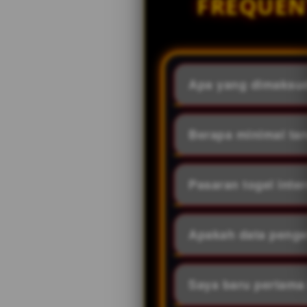
FREQUEN
Apa yang dimaksud
CUANWIN77 dikategorika
yang sangat tangguh, 
Berapa minimal tar
standar pelayanan kon
Anda tidak memerlukan
dimulai dari nominal 
Pasaran togel inte
pemula.
CUANWIN77 menyediak
besar, mulai dari pas
Apakah data penge
modern populer sepert
Sebagai situs Tier At
resmi. Hasil result d
Saya baru pertama
rekayasa atau manipul