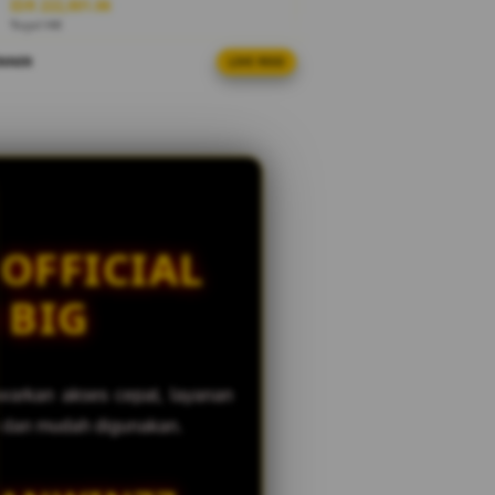
IDR 222,001.06
Togel HK
INNER
LIVE FEED
ma****i1
IDR 271,202.70
Togel Bulleye
fi****o0
IDR 311,896.84
Toto Macau
la****u6
IDR 955,372.98
OFFICIAL
Togel Sydney
vi****o4
 BIG
IDR 1,662,603.30
Togel HK
awarkan akses cepat, layanan
an dan mudah digunakan.