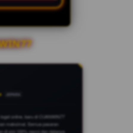
udah dipahami, bahkan
 berisi panduan cara
 membaca hasil result
NWIN77
26
JEPARA
togel online, baru di CUANWIN77
an maksimal. Semua pasaran
an di sini 100% resmi dan datanya