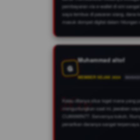
pembayaran via e-wallet di sini sangat 
saya tembus di pasaran siang, dana
masuk dompet digital dalam hitungan 
Muhammad altof
G
MEMBER SEJAK 2024
MANAD
Kalau ditanya situs togel mana yang pa
menguntungkan saat ini, jawaban say
CUANWIN77. Servernya kokoh, fiturn
penarikan dananya sangat terpercaya