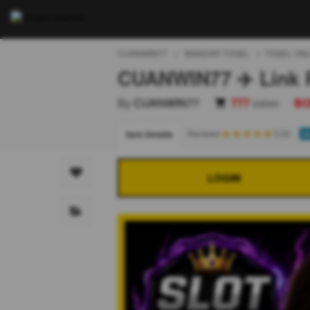
CUANWIN77
BANDAR TOGEL
TOGEL ONL
CUANWIN77 ✈️ Link P
By
CUANWIN77
777
sales
BO
5.00
Reviews
5.00
Item Details
30
stars
LOGIN