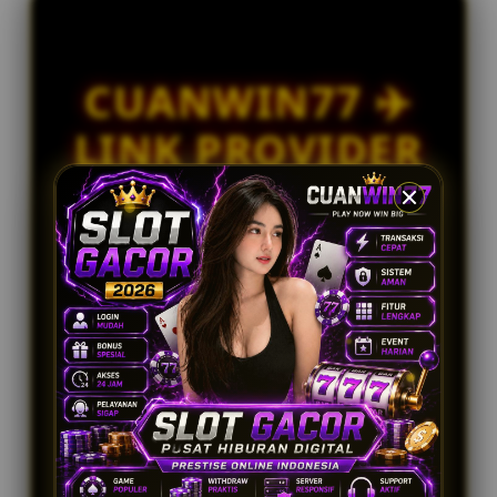
w
ka****u5
l
IDR 797,550.04
i
Togel Sydney
c
CUANWIN77 ✈️
e
ar****o7
IDR 903,583.42
n
LINK PROVIDER
Togel Kingkong
s
e
ka****u1
OFFICIAL
d
IDR 1,911,798.84
e
Togel Japan
CUANWIN PLAY
t
a
NOW WIN BIG
i
l
s
merupakan situs link login dan daftar
permainan online resmi dan terpercaya yang
menawarkan akses cepat, layanan profesional
24 jam, serta berbagai pilihan permainan