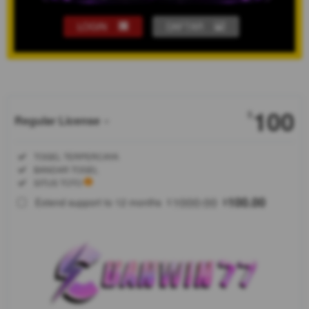
LOGIN
DAFTAR
Show More
100
$
Regular License
Regular
Included:
TOGEL TERPERCAYA
License
Included:
BANDAR TOGEL
SELECTED
Included:
SITUS TOTO
88
$
1000.00
100.00
Extend support to 12 months
$
$
merupakan
situs link
login dan
daftar
permainan
online resmi
dan