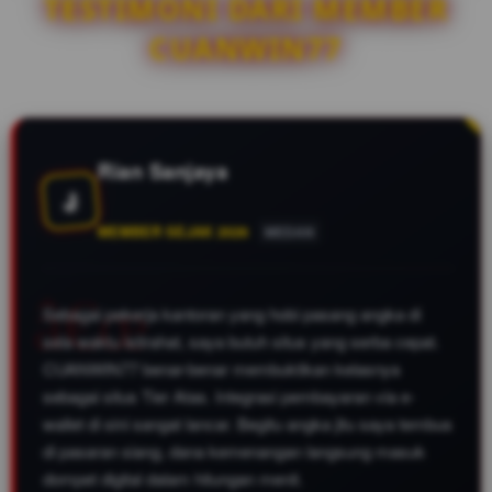
TESTIMONI DARI MEMBER
panduan cara memasang
CUANWIN77
berbagai jenis taruhan (4D/3D/2D,
Colok, dll) beserta rincian cara
membaca hasil result pasaran
secara lengkap.
Rian Sanjaya
J
MEMBER SEJAK 2026
MEDAN
Sebagai pekerja kantoran yang hobi pasang angka di
sela waktu istirahat, saya butuh situs yang serba cepat.
CUANWIN77 benar-benar membuktikan kelasnya
sebagai situs Tier Atas. Integrasi pembayaran via e-
wallet di sini sangat lancar. Begitu angka jitu saya tembus
di pasaran siang, dana kemenangan langsung masuk
dompet digital dalam hitungan menit.