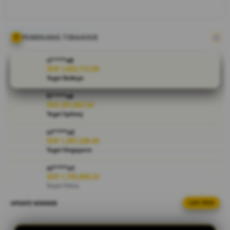
terpercaya
yang
menawarkan
akses cepat,
PEMENANG TERAKHIR
layanan
profesional
ri****o0
24 jam,
IDR 1,652,712.00
Togel Bulleye
serta
berbagai
fi****o6
pilihan
IDR 207,662.54
permainan
Togel Sydney
populer
vi****o2
dalam satu
IDR 1,387,228.44
platform
Togel Singapore
yang aman
dan mudah
ni****o1
digunakan.
IDR 1,705,699.22
Togel China
V
UPDATE WINNER
LIVE FEED
bi****a7
i
IDR 1,974,785.50
e
Togel Bulleye