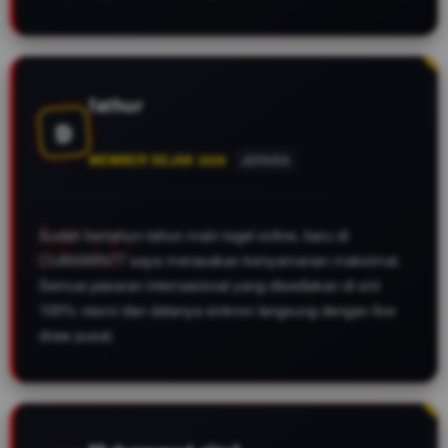
fathur
D
MEMBER SEJAK 2026
JEPARA
Sudah bertahun-tahun main togel online, baru di
CUANWIN77 saya merasakan kenyamanan maksimal.
Semua pasaran internasional yang disediakan di sini
100% resmi dan datanya sinkron langsung dengan live
draw pusat.