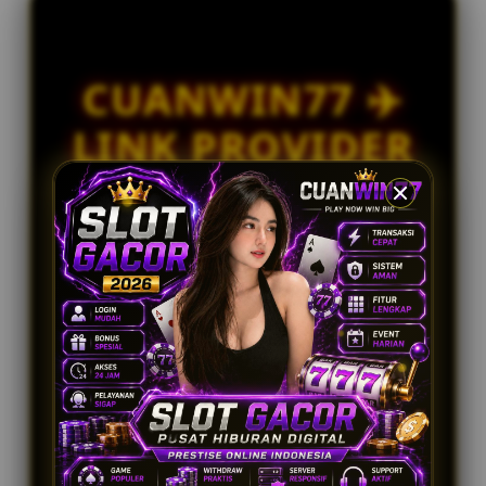
w
ka****u5
l
IDR 310,048.56
i
Togel Bulleye
c
CUANWIN77 ✈️
e
ni****o4
IDR 517,619.26
n
LINK PROVIDER
Togel China
s
e
vi****o7
OFFICIAL
d
IDR 2,016,416.90
e
Togel Sydney
CUANWIN PLAY
t
a
NOW WIN BIG
i
l
s
merupakan situs link login dan daftar
permainan online resmi dan terpercaya yang
menawarkan akses cepat, layanan profesional
24 jam, serta berbagai pilihan permainan