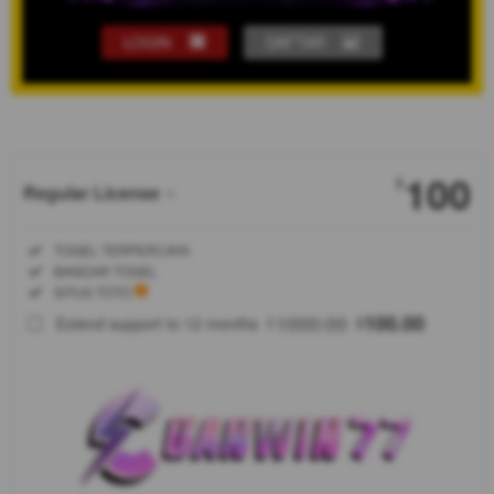
LOGIN
DAFTAR
Show More
100
$
Regular License
Regular
Included:
TOGEL TERPERCAYA
License
Included:
BANDAR TOGEL
SELECTED
Included:
SITUS TOTO
88
$
1000.00
100.00
Extend support to 12 months
$
$
merupakan
situs link
login dan
daftar
permainan
online resmi
dan