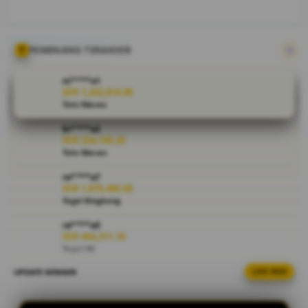
terpercaya
yang
menawarkan
akses cepat,
PEMENANG TERAKHIR
layanan
profesional
ni****o1
24 jam,
IDR 1,242,814.00
Toto Macau
serta
berbagai
bi****a2
pilihan
IDR 234,145.26
permainan
Toto Macau
populer
ra****a7
dalam satu
IDR 1,875,400.68
platform
Togel Kingkong
yang aman
dan mudah
ra****a5
digunakan.
IDR 454,311.16
Togel HK
V
UPDATE WINNER
LIVE FEED
vi****o3
i
IDR 1,865,689.42
e
Togel Bulleye