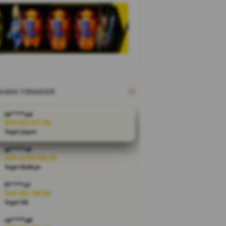
NANG TERAKHIR
la****u4
IDR 937,477.00
Togel Japan
at****r0
IDR 2,016,756.38
Togel Bulleye
fi****o1
IDR 292,190.60
Togel HK
ra****a0