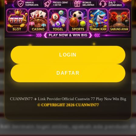
TLY ASKED QUESTIONS C
 dengan CUANWIN77 sebagai situs Tier Atas?
n sebagai situs Tier Atas (kasta tertinggi) karena memili
LOGIN
kecepatan akses premium anti-lag, lisensi resmi pasara
uhan (bet) untuk bisa mulai berburu cuan?
sumen kelas VIP.
 modal besar untuk merasakan fasilitas Tier Atas. Di C
DAFTAR
terkecil (100 perak), sehingga sangat bersahabat untuk pem
rnasional apa saja yang tersedia di situs Tier A
an puluhan pasaran resmi berskala dunia yang paling 
CUANWIN77 ✈️ Link Provider Official Cuanwin 77 Play Now Win Big
aran klasik seperti Singapore (SGP), Hongkong (HK), Sydney
luaran angka di CUANWIN77 dijamin akurat?
© COPYRIGHT 2026 CUANWIN77
i Toto Macau dan ada juga pasaran lokal untuk melengka
as, CUANWIN77 mengintegrasikan sistemnya langsung deng
iperbarui secara otomatis dan real-time lewat live draw
 kali bermain togel online, apakah ada panduan 
asi data angka.