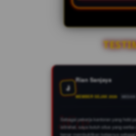
Sangat ada. Antarmuk
oleh pemula sekalip
memasang berbagai je
pasaran secara lengka
TESTI
Rian Sanjaya
J
MEMBER SEJAK 2026
MEDAN
Sebagai pekerja kantoran yang hobi p
istirahat, saya butuh situs yang ser
benar membuktikan kelasnya sebagai si