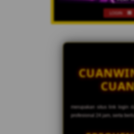
LOGIN
CUANWIN
CUAN
merupakan situs link login 
profesional 24 jam, serta be