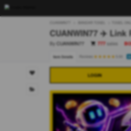
CUANWIN77
BANDAR TOGEL
TOGEL ONL
CUANWIN77 ✈️ Link P
By
CUANWIN77
777
sales
BO
5.00
Reviews
5.00
Item Details
30
stars
LOGIN