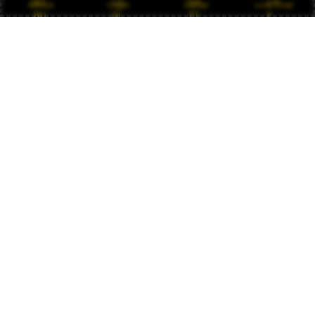
CUANWIN77 memangkas semua kerumitan bermain
Bonus
Login
Daftar
Live Chat
togel online. Sistemnya transparan, bayarannya penuh,
dan bonusnya real tanpa syarat yang berbelit-belit. Kalau
mau cari situs yang berkelas dan benar-benar
mendatangkan Auto Cuan, di sini tempatnya!