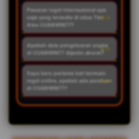
Anda tidak memerlukan modal
tangguh, kecepatan akses
besar untuk merasakan fasilitas
Pasaran togel internasional apa
premium anti-lag, lisensi resmi
Tier Atas. Di CUANWIN77, taruhan
saja yang tersedia di situs Tier
pasaran internasional, serta
bisa dimulai dari nominal terkecil
Atas CUANWIN77?
standar pelayanan konsumen
(100 perak), sehingga sangat
kelas VIP.
CUANWIN77 menyediakan
bersahabat untuk pemain tipe
puluhan pasaran resmi berskala
Apakah data pengeluaran angka
invest maupun pemula.
dunia yang paling diminati para
di CUANWIN77 dijamin akurat?
pemain besar, mulai dari pasaran
Sebagai situs Tier Atas,
klasik seperti Singapore (SGP),
CUANWIN77 mengintegrasikan
Saya baru pertama kali bermain
Hongkong (HK), Sydney (SDY),
sistemnya langsung dengan situs
togel online, apakah ada panduan
hingga pasaran modern populer
pusat pasaran resmi. Hasil result
di CUANWIN77?
seperti Toto Macau dan ada juga
diperbarui secara otomatis dan
pasaran lokal untuk melengkapi
Sangat ada. Antarmuka situs Tier
real-time lewat live draw,
kesenangan Anda.
Atas kami dirancang sangat
memastikan tidak ada rekayasa
intuitif agar mudah dipahami,
atau manipulasi data angka.
bahkan oleh pemula sekalipun.
Selain itu, kami menyediakan
menu bantuan yang berisi