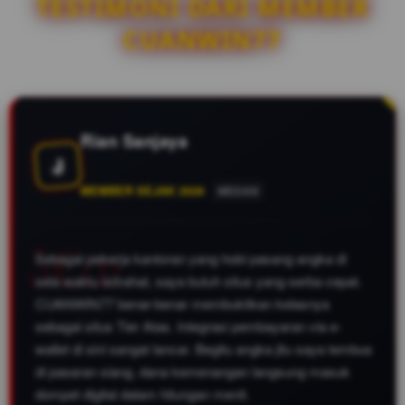
TESTIMONI DARI MEMBER
panduan cara memasang
CUANWIN77
berbagai jenis taruhan (4D/3D/2D,
Colok, dll) beserta rincian cara
membaca hasil result pasaran
secara lengkap.
Rian Sanjaya
J
MEMBER SEJAK 2026
MEDAN
Sebagai pekerja kantoran yang hobi pasang angka di
sela waktu istirahat, saya butuh situs yang serba cepat.
CUANWIN77 benar-benar membuktikan kelasnya
sebagai situs Tier Atas. Integrasi pembayaran via e-
wallet di sini sangat lancar. Begitu angka jitu saya tembus
di pasaran siang, dana kemenangan langsung masuk
dompet digital dalam hitungan menit.