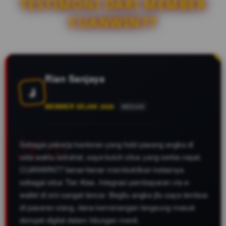
TESTIMONI DARI MEMBER
panduan cara memasang
CUANWIN77
berbagai jenis taruhan (4D/3D/2D,
Colok, dll) beserta rincian cara
membaca hasil result pasaran
secara lengkap.
Rian Sanjaya
J
MEMBER SEJAK 2026
MEDAN
Sebagai pekerja kantoran yang hobi pasang angka di
sela waktu istirahat, saya butuh situs yang serba cepat.
CUANWIN77 benar-benar membuktikan kelasnya
sebagai situs Tier Atas. Integrasi pembayaran via e-
wallet di sini sangat lancar. Begitu angka jitu saya tembus
di pasaran siang, dana kemenangan langsung masuk
dompet digital dalam hitungan menit.