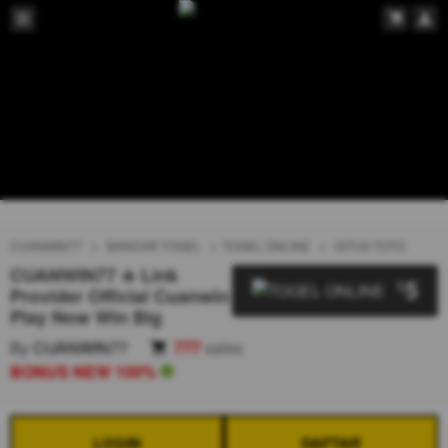
CUANWIN77
BANDAR TOGEL
TOGEL ONLINE
SITUS TOTO
CUANWIN77 ✈️ Link
5
$
Provider Official Cuanwin
Play Now Win Big
By
CUANWIN77
777
sales
BONUS NEW 100%
LOGIN
DAFTAR