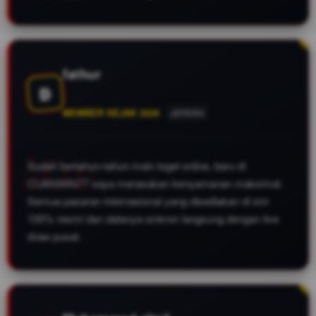
fathur
D
MEMBER SEJAK 2026
JEPARA
Sudah bertahun-tahun main togel online, baru di
CUANWIN77 saya merasakan kenyamanan maksimal.
Semua pasaran internasional yang disediakan di sini
100% resmi dan datanya sinkron langsung dengan live
draw pusat.