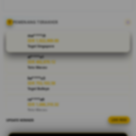
terpercaya
yang
menawarkan
akses cepat,
PEMENANG TERAKHIR
layanan
profesional
ma****i9
24 jam,
IDR 1,922,909.00
Togel Singapore
serta
berbagai
al****a1
pilihan
IDR 482,870.12
permainan
Toto Macau
populer
ka****u3
dalam satu
IDR 753,103.58
platform
Togel Bulleye
yang aman
dan mudah
ra****a9
digunakan.
IDR 1,686,310.32
Toto Macau
V
UPDATE WINNER
LIVE FEED
ra****a2
i
IDR 2,102,124.12
e
Togel Sydney