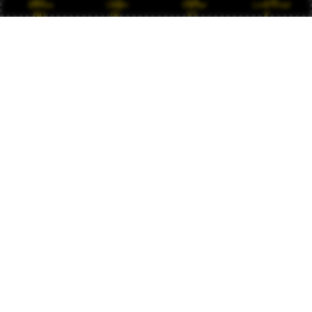
CUANWIN77 memangkas semua kerumitan bermain
Bonus
Login
Daftar
Live Chat
togel online. Sistemnya transparan, bayarannya penuh,
dan bonusnya real tanpa syarat yang berbelit-belit. Kalau
mau cari situs yang berkelas dan benar-benar
mendatangkan Auto Cuan, di sini tempatnya!