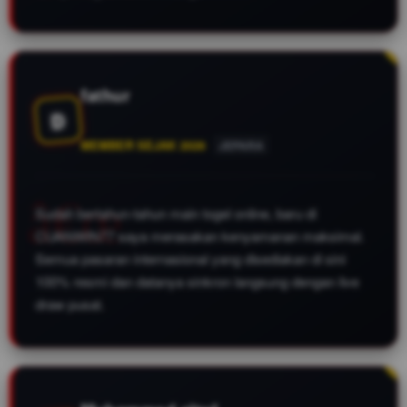
fathur
D
MEMBER SEJAK 2026
JEPARA
Sudah bertahun-tahun main togel online, baru di
CUANWIN77 saya merasakan kenyamanan maksimal.
Semua pasaran internasional yang disediakan di sini
100% resmi dan datanya sinkron langsung dengan live
draw pusat.