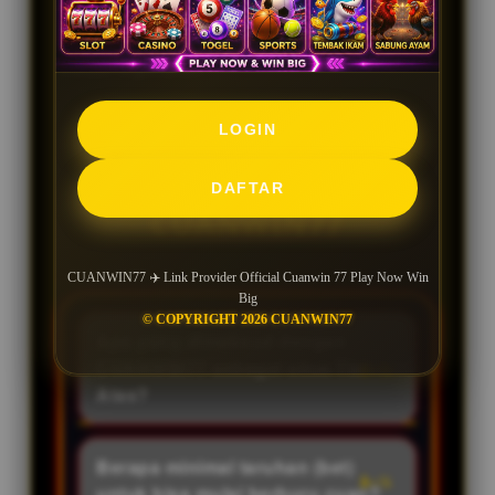
24 jam, serta berbagai pilihan permainan
populer dalam satu platform yang aman dan
mudah digunakan.
LOGIN
FREQUENTLY ASKED
QUESTIONS
DAFTAR
CUANWIN77
CUANWIN77 ✈️ Link Provider Official Cuanwin 77 Play Now Win
Big
© COPYRIGHT 2026 CUANWIN77
Apa yang dimaksud dengan
CUANWIN77 sebagai situs Tier
Atas?
CUANWIN77 dikategorikan
sebagai situs Tier Atas (kasta
Berapa minimal taruhan (bet)
tertinggi) karena memiliki
untuk bisa mulai berburu cuan?