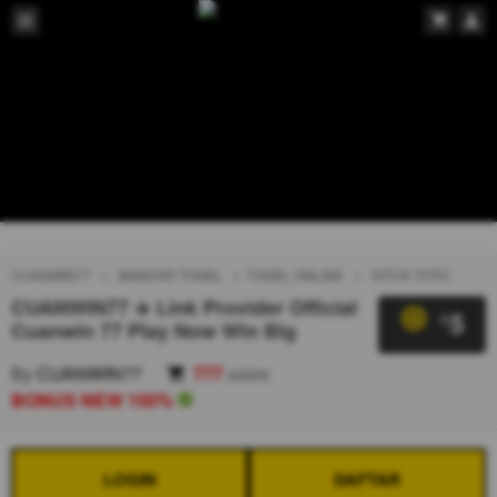
CUANWIN77
BANDAR TOGEL
TOGEL ONLINE
SITUS TOTO
CUANWIN77 ✈️ Link Provider Official
5
$
Cuanwin 77 Play Now Win Big
By
CUANWIN77
777
sales
BONUS NEW 100%
LOGIN
DAFTAR