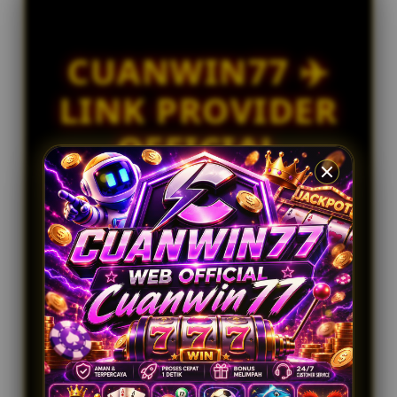
ri****o2
l
IDR 747,528.40
i
Togel Kingkong
c
CUANWIN77 ✈️
e
ri****o0
IDR 396,910.34
n
LINK PROVIDER
Togel China
s
e
ra****a0
OFFICIAL
d
IDR 1,366,940.82
e
Togel Kingkong
CUANWIN 77
t
a
PLAY NOW WIN
i
l
BIG
s
merupakan situs link login dan daftar
permainan online resmi dan terpercaya yang
menawarkan akses cepat, layanan profesional