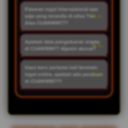
Anda tidak memerlukan modal
tangguh, kecepatan akses
besar untuk merasakan fasilitas
Pasaran togel internasional apa
premium anti-lag, lisensi resmi
Tier Atas. Di CUANWIN77, taruhan
saja yang tersedia di situs Tier
pasaran internasional, serta
bisa dimulai dari nominal terkecil
Atas CUANWIN77?
standar pelayanan konsumen
(100 perak), sehingga sangat
kelas VIP.
CUANWIN77 menyediakan
bersahabat untuk pemain tipe
puluhan pasaran resmi berskala
Apakah data pengeluaran angka
invest maupun pemula.
dunia yang paling diminati para
di CUANWIN77 dijamin akurat?
pemain besar, mulai dari pasaran
Sebagai situs Tier Atas,
klasik seperti Singapore (SGP),
CUANWIN77 mengintegrasikan
Saya baru pertama kali bermain
Hongkong (HK), Sydney (SDY),
sistemnya langsung dengan situs
togel online, apakah ada panduan
hingga pasaran modern populer
pusat pasaran resmi. Hasil result
di CUANWIN77?
seperti Toto Macau dan ada juga
diperbarui secara otomatis dan
pasaran lokal untuk melengkapi
Sangat ada. Antarmuka situs Tier
real-time lewat live draw,
kesenangan Anda.
Atas kami dirancang sangat
memastikan tidak ada rekayasa
intuitif agar mudah dipahami,
atau manipulasi data angka.
bahkan oleh pemula sekalipun.
Selain itu, kami menyediakan
menu bantuan yang berisi