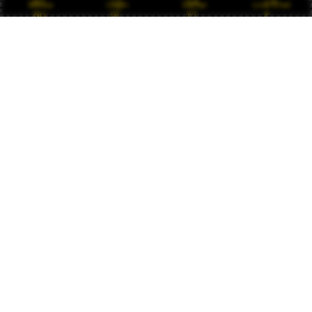
CUANWIN77 memangkas semua kerumitan bermain
Bonus
Login
Daftar
Live Chat
togel online. Sistemnya transparan, bayarannya penuh,
dan bonusnya real tanpa syarat yang berbelit-belit. Kalau
mau cari situs yang berkelas dan benar-benar
mendatangkan Auto Cuan, di sini tempatnya!