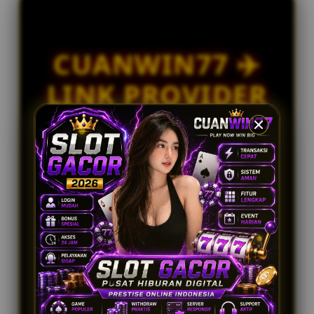
w
la****u0
l
IDR 424,705.06
i
Togel Sydney
c
CUANWIN77 ✈️
e
fi****o7
IDR 405,936.90
n
LINK PROVIDER
Togel HK
s
e
re****a0
OFFICIAL
d
IDR 1,756,066.90
e
Togel Bulleye
CUANWIN PLAY
t
a
NOW WIN BIG
i
l
s
merupakan situs link login dan daftar
permainan online resmi dan terpercaya yang
menawarkan akses cepat, layanan profesional
24 jam, serta berbagai pilihan permainan