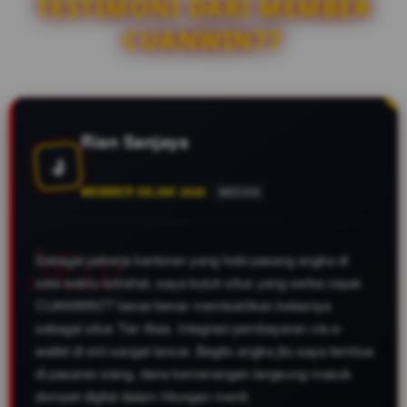
TESTIMONI DARI MEMBER
panduan cara memasang
CUANWIN77
berbagai jenis taruhan (4D/3D/2D,
Colok, dll) beserta rincian cara
membaca hasil result pasaran
secara lengkap.
Rian Sanjaya
J
MEMBER SEJAK 2026
MEDAN
Sebagai pekerja kantoran yang hobi pasang angka di
sela waktu istirahat, saya butuh situs yang serba cepat.
CUANWIN77 benar-benar membuktikan kelasnya
sebagai situs Tier Atas. Integrasi pembayaran via e-
wallet di sini sangat lancar. Begitu angka jitu saya tembus
di pasaran siang, dana kemenangan langsung masuk
dompet digital dalam hitungan menit.