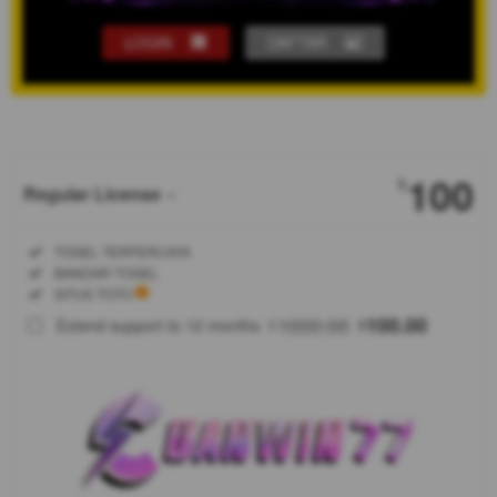
LOGIN
DAFTAR
Show More
100
$
Regular License
Regular
Included:
TOGEL TERPERCAYA
License
Included:
BANDAR TOGEL
SELECTED
Included:
SITUS TOTO
88
$
1000.00
100.00
Extend support to 12 months
$
$
merupakan
situs link
login dan
daftar
permainan
online resmi
dan