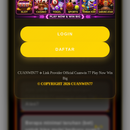
24 jam, serta berbagai pilihan permainan
populer dalam satu platform yang aman dan
mudah digunakan.
LOGIN
FREQUENTLY ASKED
QUESTIONS
DAFTAR
CUANWIN77
CUANWIN77 ✈️ Link Provider Official Cuanwin 77 Play Now Win
Big
© COPYRIGHT 2026 CUANWIN77
Apa yang dimaksud dengan
CUANWIN77 sebagai situs Tier
Atas?
CUANWIN77 dikategorikan
sebagai situs Tier Atas (kasta
Berapa minimal taruhan (bet)
tertinggi) karena memiliki
untuk bisa mulai berburu cuan?