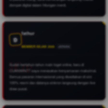
dompet digital dalam hitungan menit.
fathur
D
MEMBER SEJAK 2026
JEPARA
Sudah bertahun-tahun main togel online, baru di
CUANWIN77 saya merasakan kenyamanan maksimal.
Semua pasaran internasional yang disediakan di sini
100% resmi dan datanya sinkron langsung dengan live
draw pusat.