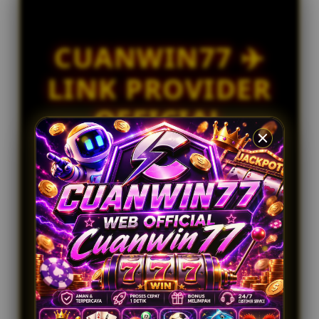
ma****i8
l
IDR 715,432.78
i
Togel China
c
CUANWIN77 ✈️
e
al****a8
IDR 2,058,262.32
n
LINK PROVIDER
Togel Kingkong
s
e
at****r5
OFFICIAL
d
IDR 414,979.86
e
Togel Sydney
CUANWIN 77
t
a
PLAY NOW WIN
i
l
BIG
s
merupakan situs link login dan daftar
permainan online resmi dan terpercaya yang
menawarkan akses cepat, layanan profesional