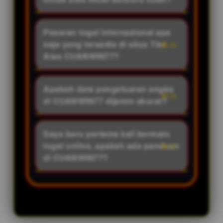
infrastruktur server yang sangat
Anda tidak memerlukan modal
tangguh, kecepatan akses
besar untuk merasakan fasilitas
Pasaran togel internasional apa
premium anti-lag, lisensi resmi
Tier Atas. Di CUANWIN77, taruhan
saja yang tersedia di situs Tier
pasaran internasional, serta
bisa dimulai dari nominal terkecil
Atas CUANWIN77?
standar pelayanan konsumen
(100 perak), sehingga sangat
kelas VIP.
CUANWIN77 menyediakan
bersahabat untuk pemain tipe
puluhan pasaran resmi berskala
Apakah data pengeluaran angka
invest maupun pemula.
dunia yang paling diminati para
di CUANWIN77 dijamin akurat?
pemain besar, mulai dari pasaran
Sebagai situs Tier Atas,
klasik seperti Singapore (SGP),
CUANWIN77 mengintegrasikan
Saya baru pertama kali bermain
Hongkong (HK), Sydney (SDY),
sistemnya langsung dengan situs
togel online, apakah ada panduan
hingga pasaran modern populer
pusat pasaran resmi. Hasil result
di CUANWIN77?
seperti Toto Macau dan ada juga
diperbarui secara otomatis dan
pasaran lokal untuk melengkapi
Sangat ada. Antarmuka situs Tier
real-time lewat live draw,
kesenangan Anda.
Atas kami dirancang sangat
memastikan tidak ada rekayasa
intuitif agar mudah dipahami,
atau manipulasi data angka.
bahkan oleh pemula sekalipun.