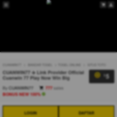
CUANWIN77
BANDAR TOGEL
TOGEL ONLINE
SITUS TOTO
CUANWIN77 ✈️ Link Provider Official
5
$
Cuanwin 77 Play Now Win Big
By
CUANWIN77
777
sales
BONUS NEW 100%
LOGIN
DAFTAR