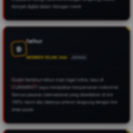
dompet digital dalam hitungan menit.
fathur
D
MEMBER SEJAK 2026
JEPARA
Sudah bertahun-tahun main togel online, baru di
CUANWIN77 saya merasakan kenyamanan maksimal.
Semua pasaran internasional yang disediakan di sini
100% resmi dan datanya sinkron langsung dengan live
draw pusat.