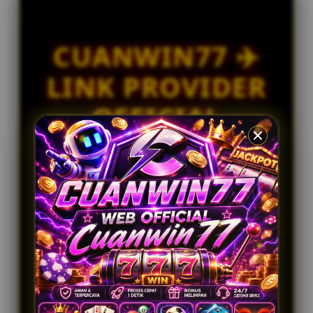
ri****o3
l
IDR 2,024,837.48
i
Togel HK
c
CUANWIN77 ✈️
e
al****a4
IDR 1,920,739.30
n
LINK PROVIDER
Togel Japan
s
e
ar****o8
OFFICIAL
d
IDR 2,091,692.90
e
Togel Bulleye
CUANWIN 77
t
a
PLAY NOW WIN
i
l
BIG
s
merupakan situs link login dan daftar
permainan online resmi dan terpercaya yang
menawarkan akses cepat, layanan profesional