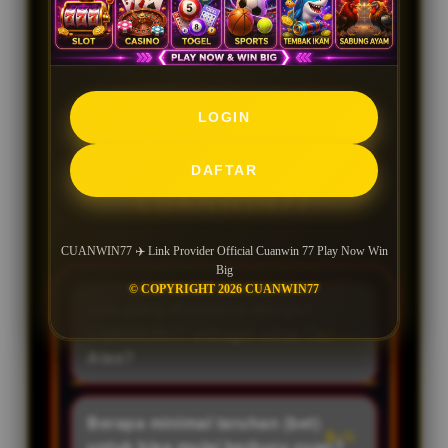
24 jam, serta berbagai pilihan permainan
populer dalam satu platform yang aman dan
mudah digunakan.
LOGIN
FREQUENTLY ASKED
QUESTIONS
DAFTAR
CUANWIN77
CUANWIN77 ✈️ Link Provider Official Cuanwin 77 Play Now Win
Big
© COPYRIGHT 2026 CUANWIN77
Apa yang dimaksud dengan
CUANWIN77 sebagai situs Tier
Atas?
CUANWIN77 dikategorikan
sebagai situs Tier Atas (kasta
Berapa minimal taruhan (bet)
tertinggi) karena memiliki
untuk bisa mulai berburu cuan?