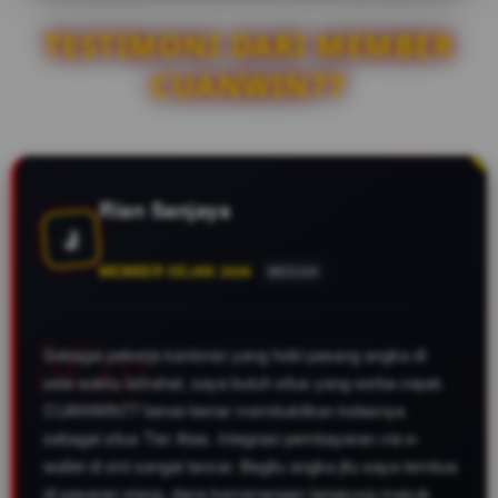
Selain itu, kami menyediakan
menu bantuan yang berisi
TESTIMONI DARI MEMBER
panduan cara memasang
CUANWIN77
berbagai jenis taruhan (4D/3D/2D,
Colok, dll) beserta rincian cara
membaca hasil result pasaran
secara lengkap.
Rian Sanjaya
J
MEMBER SEJAK 2026
MEDAN
Sebagai pekerja kantoran yang hobi pasang angka di
sela waktu istirahat, saya butuh situs yang serba cepat.
CUANWIN77 benar-benar membuktikan kelasnya
sebagai situs Tier Atas. Integrasi pembayaran via e-
wallet di sini sangat lancar. Begitu angka jitu saya tembus
di pasaran siang, dana kemenangan langsung masuk