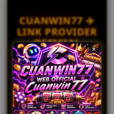
al****a7
l
IDR 890,762.72
i
Togel Kingkong
c
CUANWIN77 ✈️
e
ka****u6
IDR 421,068.36
n
LINK PROVIDER
Togel Singapore
s
e
fi****o9
OFFICIAL
d
IDR 1,393,282.50
e
Toto Macau
CUANWIN 77
t
a
PLAY NOW WIN
i
l
BIG
s
merupakan situs link login dan daftar
permainan online resmi dan terpercaya yang
menawarkan akses cepat, layanan profesional