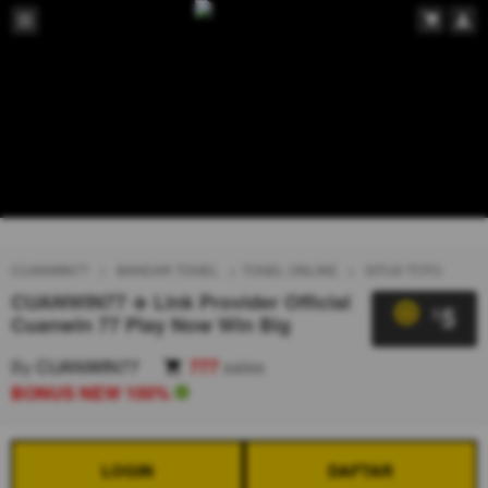
CUANWIN77
BANDAR TOGEL
TOGEL ONLINE
SITUS TOTO
CUANWIN77 ✈️ Link Provider Official
5
$
Cuanwin 77 Play Now Win Big
By
CUANWIN77
777
sales
BONUS NEW 100%
LOGIN
DAFTAR