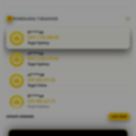
yang
menawarkan
akses cepat,
PEMENANG TERAKHIR
layanan
profesional
fi****o5
24 jam,
IDR 1,152,366.00
Togel Sydney
serta
berbagai
ri****o2
pilihan
IDR 1,230,319.80
permainan
Togel Sydney
populer
vi****o0
dalam satu
IDR 282,417.84
platform
Togel China
yang aman
dan mudah
fi****o4
digunakan.
IDR 460,221.72
Togel Sydney
V
UPDATE WINNER
LIVE FEED
ma****i1
i
IDR 449,289.48
e
Togel China
w