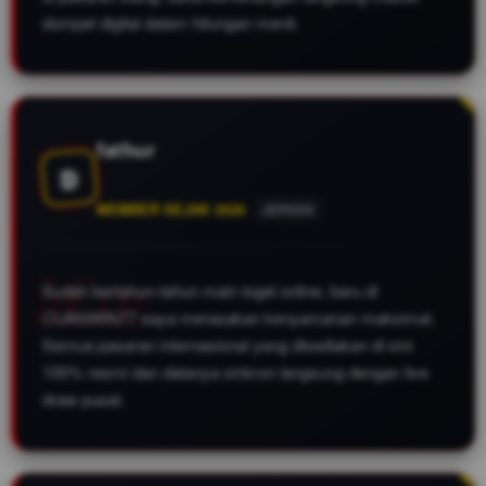
dompet digital dalam hitungan menit.
fathur
D
MEMBER SEJAK 2026
JEPARA
Sudah bertahun-tahun main togel online, baru di
CUANWIN77 saya merasakan kenyamanan maksimal.
Semua pasaran internasional yang disediakan di sini
100% resmi dan datanya sinkron langsung dengan live
draw pusat.