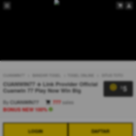
CUANWIN77
BANDAR TOGEL
TOGEL ONLINE
SITUS TOTO
CUANWIN77 ✈️ Link Provider Official
5
$
Cuanwin 77 Play Now Win Big
By
CUANWIN77
777
sales
BONUS NEW 100%
LOGIN
DAFTAR