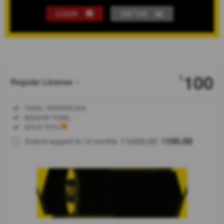
LOGIN
DAFTAR
Show More
100
$
Regular License
Regular
Included:
TOGEL TERPERCAYA
License
Included:
BANDAR TOGEL
SELECTED
Included:
SITUS TOTO
88
$
1000.00
100.00
Extend support to 12 months
$
$
merupakan
situs link
login dan
daftar
permainan
online resmi
dan
terpercaya