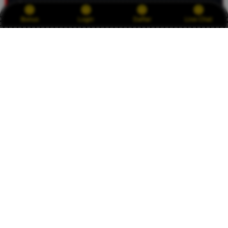
CUANWIN77 memangkas semua kerumitan bermain
Bonus
Login
Daftar
Live Chat
togel online. Sistemnya transparan, bayarannya penuh,
dan bonusnya real tanpa syarat yang berbelit-belit. Kalau
mau cari situs yang berkelas dan benar-benar
mendatangkan Auto Cuan, di sini tempatnya!