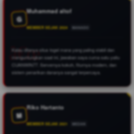
Muhammad altof
G
MEMBER SEJAK 2024
MANADO
Kalau ditanya situs togel mana yang paling stabil dan
menguntungkan saat ini, jawaban saya cuma satu yaitu
CUANWIN77. Servernya kokoh, fiturnya modern, dan
sistem penarikan dananya sangat terpercaya.
Riko Hartanto
M
MEMBER SEJAK 2021
MEDAN