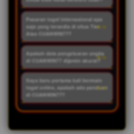
infrastruktur server yang sangat
Anda tidak memerlukan modal
tangguh, kecepatan akses
besar untuk merasakan fasilitas
Pasaran togel internasional apa
premium anti-lag, lisensi resmi
Tier Atas. Di CUANWIN77, taruhan
saja yang tersedia di situs Tier
pasaran internasional, serta
bisa dimulai dari nominal terkecil
Atas CUANWIN77?
standar pelayanan konsumen
(100 perak), sehingga sangat
kelas VIP.
CUANWIN77 menyediakan
bersahabat untuk pemain tipe
puluhan pasaran resmi berskala
Apakah data pengeluaran angka
invest maupun pemula.
dunia yang paling diminati para
di CUANWIN77 dijamin akurat?
pemain besar, mulai dari pasaran
Sebagai situs Tier Atas,
klasik seperti Singapore (SGP),
CUANWIN77 mengintegrasikan
Saya baru pertama kali bermain
Hongkong (HK), Sydney (SDY),
sistemnya langsung dengan situs
togel online, apakah ada panduan
hingga pasaran modern populer
pusat pasaran resmi. Hasil result
di CUANWIN77?
seperti Toto Macau dan ada juga
diperbarui secara otomatis dan
pasaran lokal untuk melengkapi
Sangat ada. Antarmuka situs Tier
real-time lewat live draw,
kesenangan Anda.
Atas kami dirancang sangat
memastikan tidak ada rekayasa
intuitif agar mudah dipahami,
atau manipulasi data angka.
bahkan oleh pemula sekalipun.