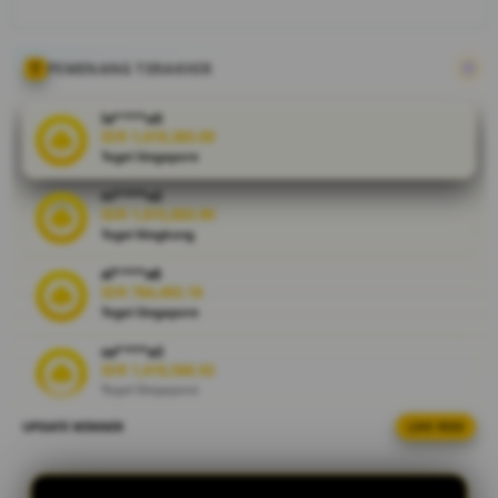
yang
menawarkan
akses cepat,
PEMENANG TERAKHIR
layanan
profesional
la****u0
24 jam,
IDR 1,619,365.00
Togel Singapore
serta
berbagai
ni****o2
pilihan
IDR 1,815,803.90
permainan
Togel Kingkong
populer
al****a8
dalam satu
IDR 784,493.18
platform
Togel Singapore
yang aman
dan mudah
sa****a3
digunakan.
IDR 1,610,566.92
Togel Singapore
V
UPDATE WINNER
LIVE FEED
ri****o2
i
IDR 1,091,336.36
e
Togel China
w