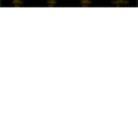
CUANWIN77 memangkas semua kerumitan bermain
Bonus
Login
Daftar
Live Chat
togel online. Sistemnya transparan, bayarannya penuh,
dan bonusnya real tanpa syarat yang berbelit-belit. Kalau
mau cari situs yang berkelas dan benar-benar
mendatangkan Auto Cuan, di sini tempatnya!