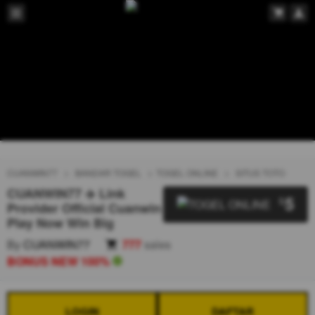
CUANWIN77
BANDAR TOGEL
TOGEL ONLINE
SITUS TOTO
CUANWIN77 ✈️ Link
5
$
Provider Official Cuanwin
Play Now Win Big
By
CUANWIN77
777
sales
BONUS NEW 100%
LOGIN
DAFTAR