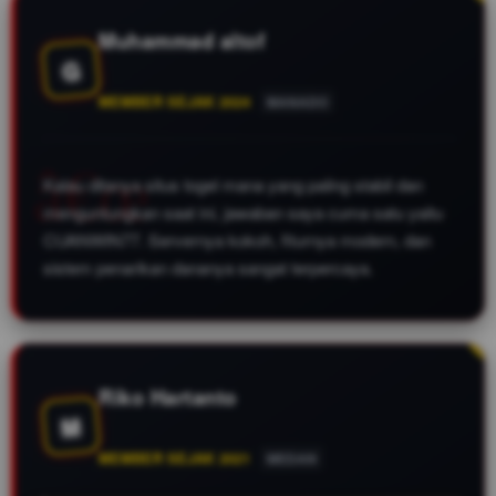
Muhammad altof
G
MEMBER SEJAK 2024
MANADO
Kalau ditanya situs togel mana yang paling stabil dan
menguntungkan saat ini, jawaban saya cuma satu yaitu
CUANWIN77. Servernya kokoh, fiturnya modern, dan
sistem penarikan dananya sangat terpercaya.
Riko Hartanto
M
MEMBER SEJAK 2021
MEDAN