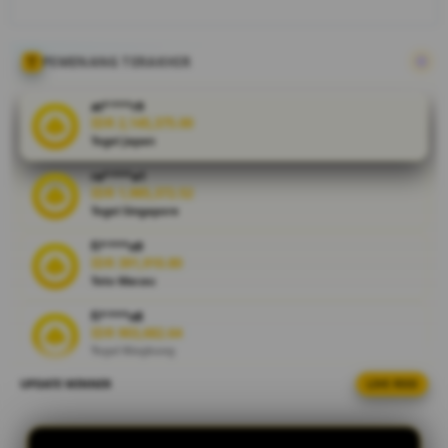
yang
menawarkan
akses cepat,
PEMENANG TERAKHIR
layanan
profesional
at****r9
24 jam,
IDR 2,145,375.00
Togel Japan
serta
berbagai
ra****a1
pilihan
IDR 1,985,372.52
permainan
Togel Singapore
populer
fi****o9
dalam satu
IDR 391,910.80
platform
Toto Macau
yang aman
dan mudah
fi****o8
digunakan.
IDR 903,682.64
Togel Kingkong
V
UPDATE WINNER
LIVE FEED
re****a8
i
IDR 853,554.40
e
Togel Kingkong
w