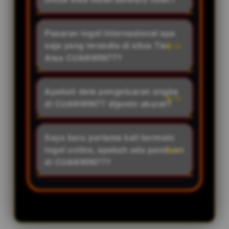
infrastruktur server yang sangat
Anda tidak memerlukan modal
tangguh, kecepatan akses
besar untuk merasakan fasilitas
Pasaran togel internasional apa
premium anti-lag, lisensi resmi
Tier Atas. Di CUANWIN77, taruhan
saja yang tersedia di situs Tier
pasaran internasional, serta
bisa dimulai dari nominal terkecil
Atas CUANWIN77?
standar pelayanan konsumen
(100 perak), sehingga sangat
kelas VIP.
CUANWIN77 menyediakan
bersahabat untuk pemain tipe
puluhan pasaran resmi berskala
Apakah data pengeluaran angka
invest maupun pemula.
dunia yang paling diminati para
di CUANWIN77 dijamin akurat?
pemain besar, mulai dari pasaran
Sebagai situs Tier Atas,
klasik seperti Singapore (SGP),
CUANWIN77 mengintegrasikan
Saya baru pertama kali bermain
Hongkong (HK), Sydney (SDY),
sistemnya langsung dengan situs
togel online, apakah ada panduan
hingga pasaran modern populer
pusat pasaran resmi. Hasil result
di CUANWIN77?
seperti Toto Macau dan ada juga
diperbarui secara otomatis dan
pasaran lokal untuk melengkapi
Sangat ada. Antarmuka situs Tier
real-time lewat live draw,
kesenangan Anda.
Atas kami dirancang sangat
memastikan tidak ada rekayasa
intuitif agar mudah dipahami,
atau manipulasi data angka.
bahkan oleh pemula sekalipun.