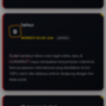
fathur
D
MEMBER SEJAK 2026
JEPARA
Sudah bertahun-tahun main togel online, baru di
CUANWIN77 saya merasakan kenyamanan maksimal.
Semua pasaran internasional yang disediakan di sini
100% resmi dan datanya sinkron langsung dengan live
draw pusat.