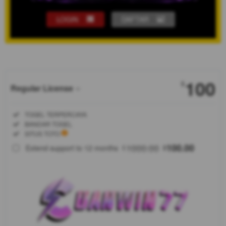
LOGIN
DAFTAR
Show More
100
$
Regular License
Regular
Included:
TOGEL TERPERCAYA
License
Included:
BANDAR TOGEL
SELECTED
Included:
SITUS TOTO
88
$
1000.00
100.00
Extend support to 12 months
$
$
merupakan
situs link
login dan
daftar
permainan
online resmi
dan