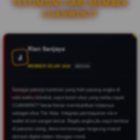
TESTIMONI DARI MEMBER
panduan cara memasang
CUANWIN77
berbagai jenis taruhan (4D/3D/2D,
Colok, dll) beserta rincian cara
membaca hasil result pasaran
secara lengkap.
Rian Sanjaya
J
MEMBER SEJAK 2026
MEDAN
Sebagai pekerja kantoran yang hobi pasang angka di
sela waktu istirahat, saya butuh situs yang serba cepat.
CUANWIN77 benar-benar membuktikan kelasnya
sebagai situs Tier Atas. Integrasi pembayaran via e-
wallet di sini sangat lancar. Begitu angka jitu saya tembus
di pasaran siang, dana kemenangan langsung masuk
dompet digital dalam hitungan menit.