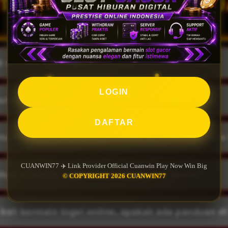
TLY ASKED QUESTIONS C
 dengan CUANWIN77 sebagai situs Tier Atas?
n sebagai situs Tier Atas (kasta tertinggi) karena memili
LOGIN
kecepatan akses premium anti-lag, lisensi resmi pasara
uhan (bet) untuk bisa mulai berburu cuan?
sumen kelas VIP.
 modal besar untuk merasakan fasilitas Tier Atas. Di C
DAFTAR
terkecil (100 perak), sehingga sangat bersahabat untuk pem
rnasional apa saja yang tersedia di situs Tier A
an puluhan pasaran resmi berskala dunia yang paling 
CUANWIN77 ✈️ Link Provider Official Cuanwin Play Now Win Big
aran klasik seperti Singapore (SGP), Hongkong (HK), Sydney
luaran angka di CUANWIN77 dijamin akurat?
© COPYRIGHT 2026 CUANWIN77
i Toto Macau dan ada juga pasaran lokal untuk melengka
as, CUANWIN77 mengintegrasikan sistemnya langsung deng
iperbarui secara otomatis dan real-time lewat live draw
 kali bermain togel online, apakah ada panduan 
asi data angka.