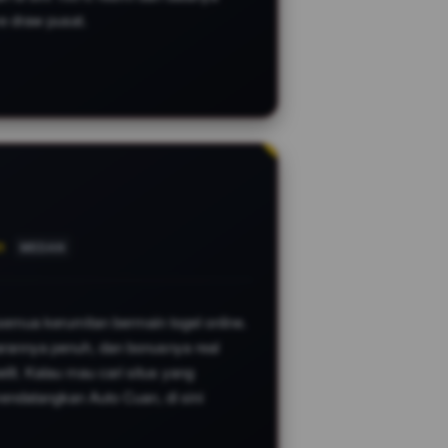
e draw pusat.
21
MEDAN
a kerumitan bermain togel online.
arannya penuh, dan bonusnya real
elit. Kalau mau cari situs yang
endatangkan Auto Cuan, di sini