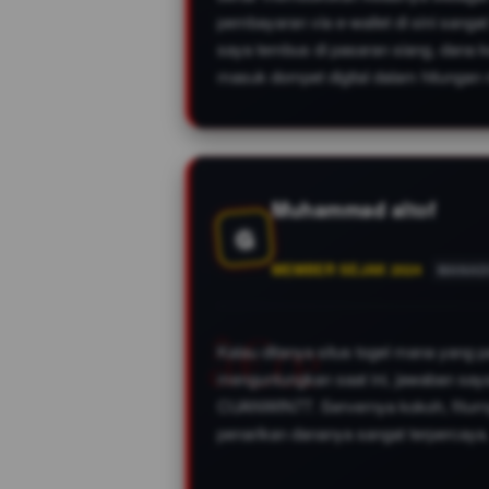
pembayaran via e-wallet di sini sangat 
saya tembus di pasaran siang, dana
masuk dompet digital dalam hitungan 
Muhammad altof
G
MEMBER SEJAK 2024
MANAD
Kalau ditanya situs togel mana yang pa
menguntungkan saat ini, jawaban say
CUANWIN77. Servernya kokoh, fiturn
penarikan dananya sangat terpercaya