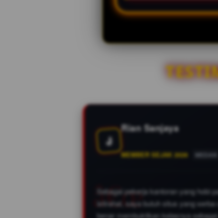
Sangat ada. Antarmuk
oleh pemula sekalip
memasang berbagai je
pasaran secara lengka
TESTI
Rian Sanjaya
J
MEMBER SEJAK 2026
MEDAN
Sebagai pekerja kantoran yang hobi p
istirahat, saya butuh situs yang ser
benar membuktikan kelasnya sebagai si