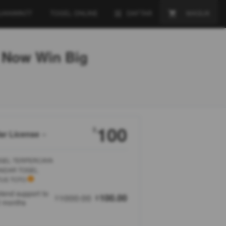
UANWIN77
TOGEL ONLINE
DAFTAR
MASUK
y Now Win Big
100
$
ar License
88
lar License
$
SELECTED
luded:
GEL TERPERCAYA
luded:
akan situs link login dan daftar
NDAR TOGEL
luded:
TUS TOTO
ainan online resmi dan terpercaya yang
warkan akses cepat, layanan
tend support to
1000.00
100.00
$
$
sional 24 jam, serta berbagai pilihan
 months
ainan populer dalam satu platform yang
 dan mudah digunakan.