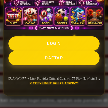
TLY ASKED QUESTIONS C
 dengan CUANWIN77 sebagai situs Tier Atas?
n sebagai situs Tier Atas (kasta tertinggi) karena memili
LOGIN
kecepatan akses premium anti-lag, lisensi resmi pasara
uhan (bet) untuk bisa mulai berburu cuan?
sumen kelas VIP.
 modal besar untuk merasakan fasilitas Tier Atas. Di C
DAFTAR
terkecil (100 perak), sehingga sangat bersahabat untuk pem
rnasional apa saja yang tersedia di situs Tier A
an puluhan pasaran resmi berskala dunia yang paling 
CUANWIN77 ✈️ Link Provider Official Cuanwin 77 Play Now Win Big
aran klasik seperti Singapore (SGP), Hongkong (HK), Sydney
luaran angka di CUANWIN77 dijamin akurat?
© COPYRIGHT 2026 CUANWIN77
i Toto Macau dan ada juga pasaran lokal untuk melengka
as, CUANWIN77 mengintegrasikan sistemnya langsung deng
iperbarui secara otomatis dan real-time lewat live draw
 kali bermain togel online, apakah ada panduan 
asi data angka.