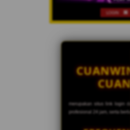
LOGIN
CUANWIN
CUAN
merupakan situs link login 
profesional 24 jam, serta be