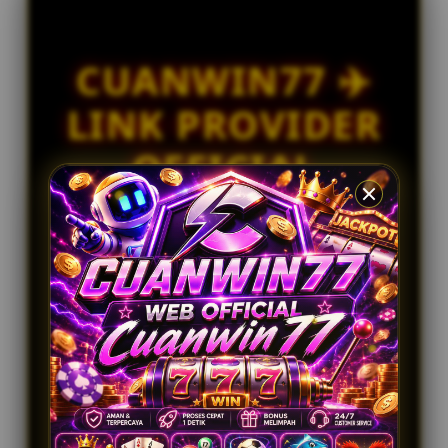
fi****o6
l
IDR 862,821.22
i
Togel Kingkong
c
CUANWIN77 ✈️
e
ri****o7
IDR 373,478.84
n
LINK PROVIDER
Togel China
s
e
fi****o7
OFFICIAL
d
IDR 1,754,041.50
e
Togel Bulleye
CUANWIN 77
t
a
PLAY NOW WIN
i
l
BIG
s
merupakan situs link login dan daftar
permainan online resmi dan terpercaya yang
menawarkan akses cepat, layanan profesional