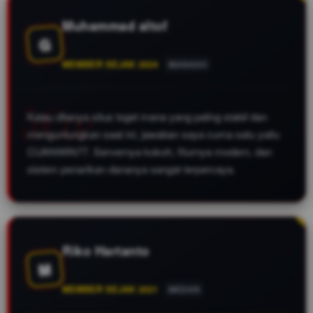
Muhammad altof
G
MEMBER SEJAK 2024
MANADO
Kalau ditanya situs togel mana yang paling stabil dan
menguntungkan saat ini, jawaban saya cuma satu yaitu
CUANWIN77. Servernya kokoh, fiturnya modern, dan
sistem penarikan dananya sangat terpercaya.
Riko Hartanto
M
MEMBER SEJAK 2021
MEDAN