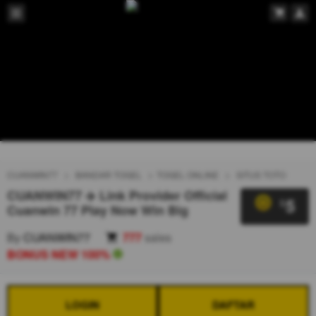
CUANWIN77
BANDAR TOGEL
TOGEL ONLINE
SITUS TOTO
CUANWIN77 ✈️ Link Provider Official
5
$
Cuanwin 77 Play Now Win Big
By
CUANWIN77
777
sales
BONUS NEW 100%
LOGIN
DAFTAR