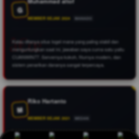
Muhammad altof
G
MEMBER SEJAK 2024
MANADO
Kalau ditanya situs togel mana yang paling stabil dan
menguntungkan saat ini, jawaban saya cuma satu yaitu
CUANWIN77. Servernya kokoh, fiturnya modern, dan
sistem penarikan dananya sangat terpercaya.
Riko Hartanto
M
MEMBER SEJAK 2021
MEDAN