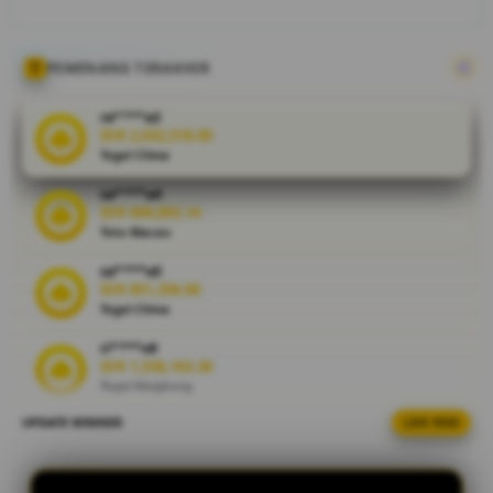
yang
menawarkan
akses cepat,
PEMENANG TERAKHIR
layanan
profesional
ra****a3
24 jam,
IDR 2,032,518.00
Togel China
serta
berbagai
sa****a4
pilihan
IDR 699,892.14
permainan
Toto Macau
populer
sa****a5
dalam satu
IDR 851,356.80
platform
Togel China
yang aman
dan mudah
ri****o9
digunakan.
IDR 1,538,163.38
Togel Kingkong
V
UPDATE WINNER
LIVE FEED
re****a8
i
IDR 1,392,614.20
e
Togel HK
w