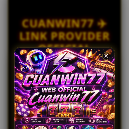
ka****u1
l
IDR 1,980,173.72
i
Togel China
c
CUANWIN77 ✈️
e
sa****a6
IDR 1,548,145.24
n
LINK PROVIDER
Togel Japan
s
e
la****u9
OFFICIAL
d
IDR 802,128.10
e
Togel Japan
CUANWIN 77
t
a
PLAY NOW WIN
i
l
BIG
s
merupakan situs link login dan daftar
permainan online resmi dan terpercaya yang
menawarkan akses cepat, layanan profesional