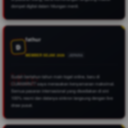
dompet digital dalam hitungan menit.
fathur
D
MEMBER SEJAK 2026
JEPARA
Sudah bertahun-tahun main togel online, baru di
CUANWIN77 saya merasakan kenyamanan maksimal.
Semua pasaran internasional yang disediakan di sini
100% resmi dan datanya sinkron langsung dengan live
draw pusat.