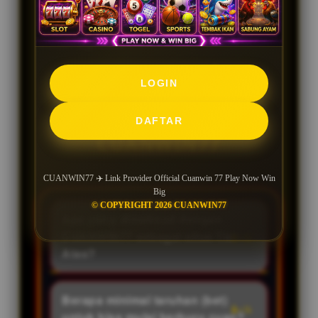
24 jam, serta berbagai pilihan permainan
populer dalam satu platform yang aman dan
mudah digunakan.
LOGIN
FREQUENTLY ASKED
QUESTIONS
DAFTAR
CUANWIN77
CUANWIN77 ✈️ Link Provider Official Cuanwin 77 Play Now Win
Big
© COPYRIGHT 2026 CUANWIN77
Apa yang dimaksud dengan
CUANWIN77 sebagai situs Tier
Atas?
CUANWIN77 dikategorikan
sebagai situs Tier Atas (kasta
Berapa minimal taruhan (bet)
tertinggi) karena memiliki
untuk bisa mulai berburu cuan?