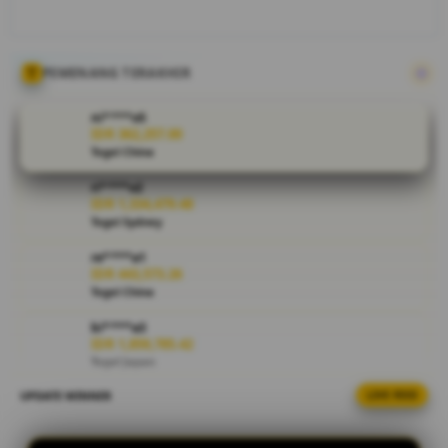
terpercaya
yang
menawarkan
akses cepat,
PEMENANG TERAKHIR
layanan
profesional
ni****o5
24 jam,
IDR 362,257.00
Togel China
serta
berbagai
ri****o2
pilihan
IDR 1,334,479.48
permainan
Togel Sydney
populer
re****a1
dalam satu
IDR 443,573.26
platform
Togel China
yang aman
dan mudah
bi****a3
digunakan.
IDR 1,859,785.42
Togel Japan
V
UPDATE WINNER
LIVE FEED
sa****a5
i
IDR 490,836.42
e
Toto Macau