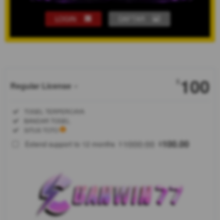
LOGIN
DAFTAR
Show More
100
$
Regular License
Regular
Included:
TOGEL TERPERCAYA
License
Included:
BANDAR TOGEL
SELECTED
Included:
SITUS TOTO
88
$
1000.00
100.00
Extend support to 12 months
$
$
merupakan
situs link
login dan
daftar
permainan
online resmi
dan