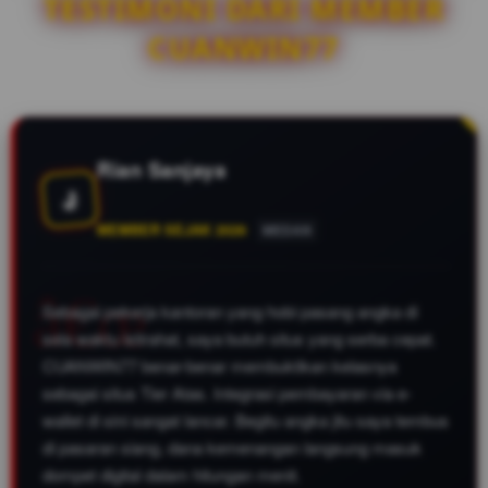
TESTIMONI DARI MEMBER
panduan cara memasang
CUANWIN77
berbagai jenis taruhan (4D/3D/2D,
Colok, dll) beserta rincian cara
membaca hasil result pasaran
secara lengkap.
Rian Sanjaya
J
MEMBER SEJAK 2026
MEDAN
Sebagai pekerja kantoran yang hobi pasang angka di
sela waktu istirahat, saya butuh situs yang serba cepat.
CUANWIN77 benar-benar membuktikan kelasnya
sebagai situs Tier Atas. Integrasi pembayaran via e-
wallet di sini sangat lancar. Begitu angka jitu saya tembus
di pasaran siang, dana kemenangan langsung masuk
dompet digital dalam hitungan menit.