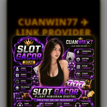
w
la****u8
l
IDR 355,814.40
i
Togel Sydney
c
CUANWIN77 ✈️
e
at****r1
IDR 1,209,326.98
n
LINK PROVIDER
Toto Macau
s
e
ri****o3
OFFICIAL
d
IDR 770,903.32
e
Togel Singapore
CUANWIN PLAY
t
a
NOW WIN BIG
i
l
s
merupakan situs link login dan daftar
permainan online resmi dan terpercaya yang
menawarkan akses cepat, layanan profesional
24 jam, serta berbagai pilihan permainan