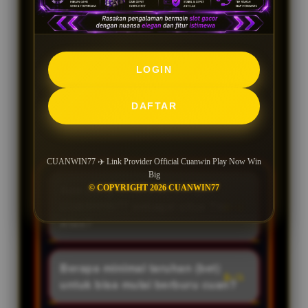
populer dalam satu platform yang aman dan
mudah digunakan.
FREQUENTLY ASKED
LOGIN
QUESTIONS
DAFTAR
CUANWIN77
CUANWIN77 ✈️ Link Provider Official Cuanwin Play Now Win
Big
Apa yang dimaksud dengan
© COPYRIGHT 2026 CUANWIN77
CUANWIN77 sebagai situs Tier
Atas?
CUANWIN77 dikategorikan
sebagai situs Tier Atas (kasta
Berapa minimal taruhan (bet)
tertinggi) karena memiliki
untuk bisa mulai berburu cuan?
infrastruktur server yang sangat