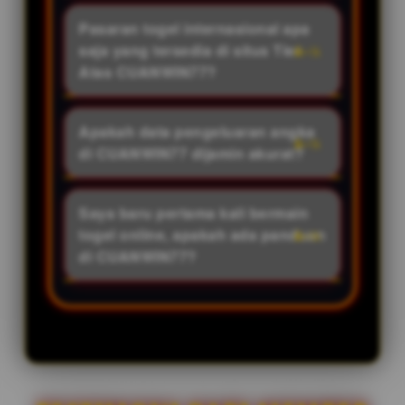
Anda tidak memerlukan modal
tangguh, kecepatan akses
besar untuk merasakan fasilitas
Pasaran togel internasional apa
premium anti-lag, lisensi resmi
Tier Atas. Di CUANWIN77, taruhan
saja yang tersedia di situs Tier
pasaran internasional, serta
bisa dimulai dari nominal terkecil
Atas CUANWIN77?
standar pelayanan konsumen
(100 perak), sehingga sangat
kelas VIP.
CUANWIN77 menyediakan
bersahabat untuk pemain tipe
puluhan pasaran resmi berskala
Apakah data pengeluaran angka
invest maupun pemula.
dunia yang paling diminati para
di CUANWIN77 dijamin akurat?
pemain besar, mulai dari pasaran
Sebagai situs Tier Atas,
klasik seperti Singapore (SGP),
CUANWIN77 mengintegrasikan
Saya baru pertama kali bermain
Hongkong (HK), Sydney (SDY),
sistemnya langsung dengan situs
togel online, apakah ada panduan
hingga pasaran modern populer
pusat pasaran resmi. Hasil result
di CUANWIN77?
seperti Toto Macau dan ada juga
diperbarui secara otomatis dan
pasaran lokal untuk melengkapi
Sangat ada. Antarmuka situs Tier
real-time lewat live draw,
kesenangan Anda.
Atas kami dirancang sangat
memastikan tidak ada rekayasa
intuitif agar mudah dipahami,
atau manipulasi data angka.
bahkan oleh pemula sekalipun.
Selain itu, kami menyediakan
menu bantuan yang berisi