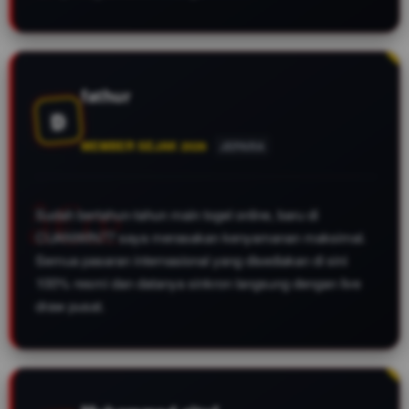
fathur
D
MEMBER SEJAK 2026
JEPARA
Sudah bertahun-tahun main togel online, baru di
CUANWIN77 saya merasakan kenyamanan maksimal.
Semua pasaran internasional yang disediakan di sini
100% resmi dan datanya sinkron langsung dengan live
draw pusat.