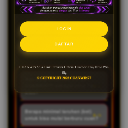
populer dalam satu platform yang aman dan
mudah digunakan.
FREQUENTLY ASKED
LOGIN
QUESTIONS
DAFTAR
CUANWIN77
CUANWIN77 ✈️ Link Provider Official Cuanwin Play Now Win
Big
Apa yang dimaksud dengan
© COPYRIGHT 2026 CUANWIN77
CUANWIN77 sebagai situs Tier
Atas?
CUANWIN77 dikategorikan
sebagai situs Tier Atas (kasta
Berapa minimal taruhan (bet)
tertinggi) karena memiliki
untuk bisa mulai berburu cuan?
infrastruktur server yang sangat