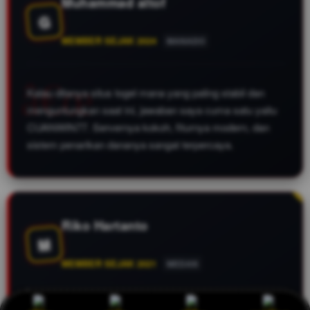
Muhammad altof
G
MEMBER SEJAK 2024
MANADO
Kalau ditanya situs togel mana yang paling stabil dan
menguntungkan saat ini, jawaban saya cuma satu yaitu
CUANWIN77. Servernya kokoh, fiturnya modern, dan
sistem penarikan dananya sangat terpercaya.
Riko Hartanto
M
MEMBER SEJAK 2021
MEDAN