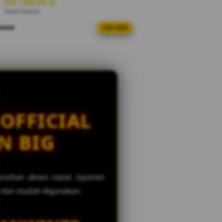
IDR 1,968,955.30
Togel Sydney
INNER
LIVE FEED
re****a2
IDR 1,278,267.66
Togel Sydney
ri****o4
IDR 1,531,068.74
Togel Kingkong
ri****o7
IDR 1,741,394.64
OFFICIAL
Togel Bulleye
bi****a4
N BIG
IDR 1,323,256.96
Togel Kingkong
awarkan akses cepat, layanan
an dan mudah digunakan.