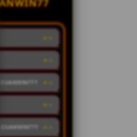
UANWIN77
ki infrastruktur server
n internasional, serta
UANWIN77, taruhan bisa
ain tipe invest maupun
tas CUANWIN77?
diminati para pemain
 (SDY), hingga pasaran
pi kesenangan Anda.
an situs pusat pasaran
, memastikan tidak ada
di CUANWIN77?