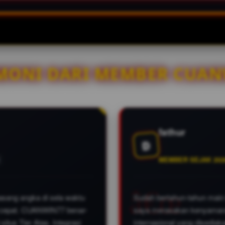
a situs Tier Atas kami dirancang sangat intuitif agar m
un. Selain itu, kami menyediakan menu bantuan yang
nis taruhan (4D/3D/2D, Colok, dll) beserta rincian cara
p.
MONI DARI MEMBER CUA
fathur
D
MEMBER SEJAK 20
asang angka di sela waktu
Sudah bertahun-tahun main 
ba cepat. CUANWIN77 benar-
saya merasakan kenyaman
tus Tier Atas. Integrasi
internasional yang disediak