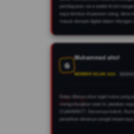
pembayaran via e-wallet di sini sangat 
saya tembus di pasaran siang, dana
masuk dompet digital dalam hitungan 
Muhammad altof
G
MEMBER SEJAK 2024
MANAD
Kalau ditanya situs togel mana yang pa
menguntungkan saat ini, jawaban say
CUANWIN77. Servernya kokoh, fiturn
penarikan dananya sangat terpercaya