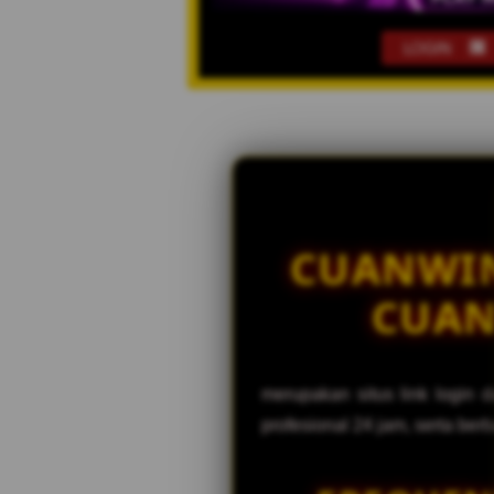
LOGIN
CUANWIN
CUAN
merupakan situs link login 
profesional 24 jam, serta be