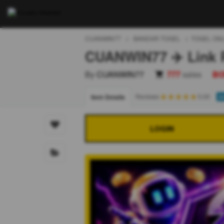
CUANWIN77
BANDAR TOGEL
TOGEL ONL
CUANWIN77 ✈️ Link P
By
CUANWIN77
777
sales
BO
5.00
Reviews
5.00
Item Details
30
stars
LOGIN