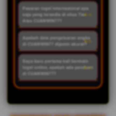
Anda tidak memerlukan modal
tangguh, kecepatan akses
besar untuk merasakan fasilitas
Pasaran togel internasional apa
premium anti-lag, lisensi resmi
Tier Atas. Di CUANWIN77, taruhan
saja yang tersedia di situs Tier
pasaran internasional, serta
bisa dimulai dari nominal terkecil
Atas CUANWIN77?
standar pelayanan konsumen
(100 perak), sehingga sangat
kelas VIP.
CUANWIN77 menyediakan
bersahabat untuk pemain tipe
puluhan pasaran resmi berskala
Apakah data pengeluaran angka
invest maupun pemula.
dunia yang paling diminati para
di CUANWIN77 dijamin akurat?
pemain besar, mulai dari pasaran
Sebagai situs Tier Atas,
klasik seperti Singapore (SGP),
CUANWIN77 mengintegrasikan
Saya baru pertama kali bermain
Hongkong (HK), Sydney (SDY),
sistemnya langsung dengan situs
togel online, apakah ada panduan
hingga pasaran modern populer
pusat pasaran resmi. Hasil result
di CUANWIN77?
seperti Toto Macau dan ada juga
diperbarui secara otomatis dan
pasaran lokal untuk melengkapi
Sangat ada. Antarmuka situs Tier
real-time lewat live draw,
kesenangan Anda.
Atas kami dirancang sangat
memastikan tidak ada rekayasa
intuitif agar mudah dipahami,
atau manipulasi data angka.
bahkan oleh pemula sekalipun.
Selain itu, kami menyediakan
menu bantuan yang berisi