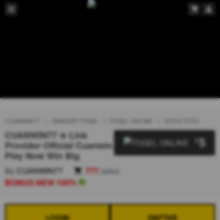
CUANWIN77
BANDAR TOGEL
TOGEL ONLINE
SITUS TOTO
CUANWIN77 ✈️ Link
5
$
Provider Official Cuanwin
Play Now Win Big
By
CUANWIN77
777
sales
BONUS NEW 100%
LOGIN
DAFTAR