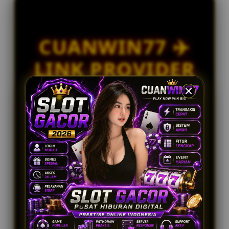
w
sa****a9
l
IDR 1,013,926.72
i
Togel Bulleye
c
CUANWIN77 ✈️
e
ma****i4
IDR 1,288,855.50
n
LINK PROVIDER
Togel Sydney
s
e
ar****o3
OFFICIAL
d
IDR 1,092,521.26
e
Togel Sydney
CUANWIN PLAY
t
a
NOW WIN BIG
i
l
s
merupakan situs link login dan daftar
permainan online resmi dan terpercaya yang
menawarkan akses cepat, layanan profesional
24 jam, serta berbagai pilihan permainan