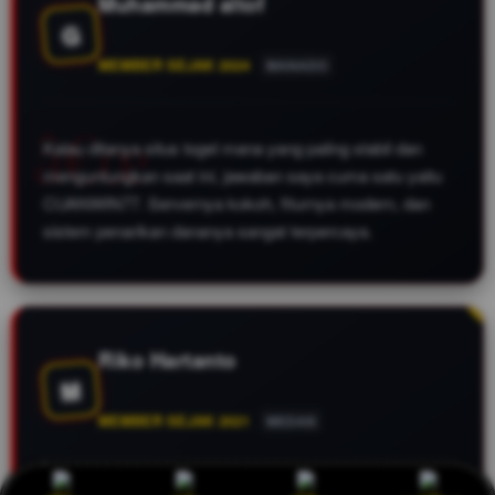
Muhammad altof
G
MEMBER SEJAK 2024
MANADO
Kalau ditanya situs togel mana yang paling stabil dan
menguntungkan saat ini, jawaban saya cuma satu yaitu
CUANWIN77. Servernya kokoh, fiturnya modern, dan
sistem penarikan dananya sangat terpercaya.
Riko Hartanto
M
MEMBER SEJAK 2021
MEDAN