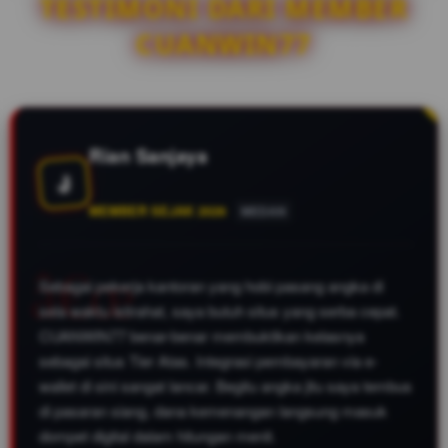
TESTIMONI DARI MEMBER
panduan cara memasang
CUANWIN77
berbagai jenis taruhan (4D/3D/2D,
Colok, dll) beserta rincian cara
membaca hasil result pasaran
secara lengkap.
Rian Sanjaya
J
MEMBER SEJAK 2026
MEDAN
Sebagai pekerja kantoran yang hobi pasang angka di
sela waktu istirahat, saya butuh situs yang serba cepat.
CUANWIN77 benar-benar membuktikan kelasnya
sebagai situs Tier Atas. Integrasi pembayaran via e-
wallet di sini sangat lancar. Begitu angka jitu saya tembus
di pasaran siang, dana kemenangan langsung masuk
dompet digital dalam hitungan menit.