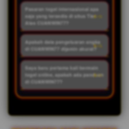
Anda tidak memerlukan modal
tangguh, kecepatan akses
besar untuk merasakan fasilitas
Pasaran togel internasional apa
premium anti-lag, lisensi resmi
Tier Atas. Di CUANWIN77, taruhan
saja yang tersedia di situs Tier
pasaran internasional, serta
bisa dimulai dari nominal terkecil
Atas CUANWIN77?
standar pelayanan konsumen
(100 perak), sehingga sangat
kelas VIP.
CUANWIN77 menyediakan
bersahabat untuk pemain tipe
puluhan pasaran resmi berskala
Apakah data pengeluaran angka
invest maupun pemula.
dunia yang paling diminati para
di CUANWIN77 dijamin akurat?
pemain besar, mulai dari pasaran
Sebagai situs Tier Atas,
klasik seperti Singapore (SGP),
CUANWIN77 mengintegrasikan
Saya baru pertama kali bermain
Hongkong (HK), Sydney (SDY),
sistemnya langsung dengan situs
togel online, apakah ada panduan
hingga pasaran modern populer
pusat pasaran resmi. Hasil result
di CUANWIN77?
seperti Toto Macau dan ada juga
diperbarui secara otomatis dan
pasaran lokal untuk melengkapi
Sangat ada. Antarmuka situs Tier
real-time lewat live draw,
kesenangan Anda.
Atas kami dirancang sangat
memastikan tidak ada rekayasa
intuitif agar mudah dipahami,
atau manipulasi data angka.
bahkan oleh pemula sekalipun.
Selain itu, kami menyediakan
menu bantuan yang berisi