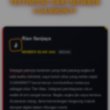
TESTIMONI DARI MEMBER
panduan cara memasang
CUANWIN77
berbagai jenis taruhan (4D/3D/2D,
Colok, dll) beserta rincian cara
membaca hasil result pasaran
secara lengkap.
Rian Sanjaya
J
MEMBER SEJAK 2026
MEDAN
Sebagai pekerja kantoran yang hobi pasang angka di
sela waktu istirahat, saya butuh situs yang serba cepat.
CUANWIN77 benar-benar membuktikan kelasnya
sebagai situs Tier Atas. Integrasi pembayaran via e-
wallet di sini sangat lancar. Begitu angka jitu saya tembus
di pasaran siang, dana kemenangan langsung masuk
dompet digital dalam hitungan menit.