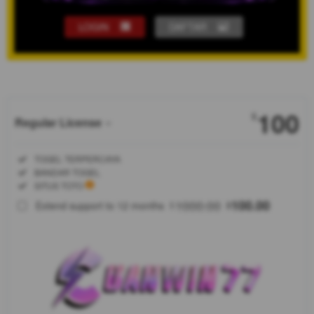
LOGIN
DAFTAR
Show More
100
$
Regular License
Regular
Included:
TOGEL TERPERCAYA
License
Included:
BANDAR TOGEL
SELECTED
Included:
SITUS TOTO
88
$
1000.00
100.00
Extend support to 12 months
$
$
merupakan
situs link
login dan
daftar
permainan
online resmi
dan