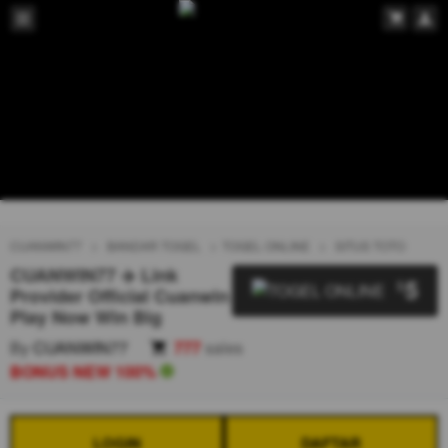
CUANWIN77
BANDAR TOGEL
TOGEL ONLINE
SITUS TOTO
CUANWIN77 ✈️ Link
5
$
Provider Official Cuanwin
Play Now Win Big
By
CUANWIN77
777
sales
BONUS NEW 100%
LOGIN
DAFTAR