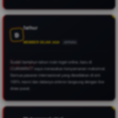
fathur
D
MEMBER SEJAK 2026
JEPARA
Sudah bertahun-tahun main togel online, baru di
CUANWIN77 saya merasakan kenyamanan maksimal.
Semua pasaran internasional yang disediakan di sini
100% resmi dan datanya sinkron langsung dengan live
draw pusat.