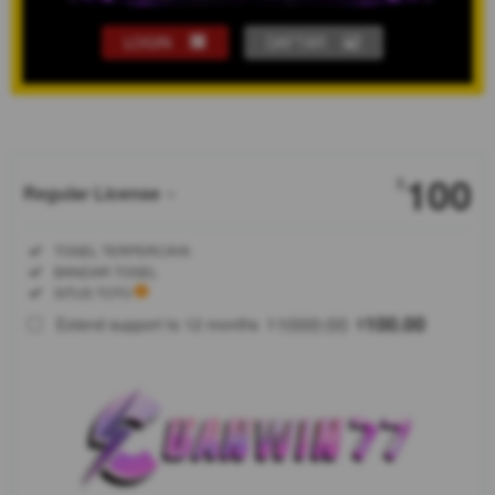
LOGIN
DAFTAR
Show More
100
$
Regular License
Regular
Included:
TOGEL TERPERCAYA
License
Included:
BANDAR TOGEL
SELECTED
Included:
SITUS TOTO
88
$
1000.00
100.00
Extend support to 12 months
$
$
merupakan
situs link
login dan
daftar
permainan
online resmi
dan