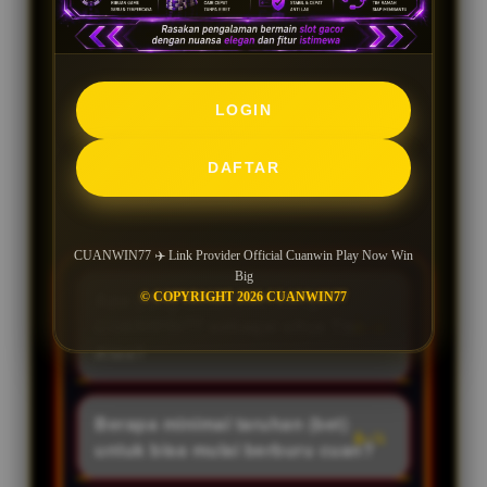
populer dalam satu platform yang aman dan
mudah digunakan.
FREQUENTLY ASKED
LOGIN
QUESTIONS
DAFTAR
CUANWIN77
CUANWIN77 ✈️ Link Provider Official Cuanwin Play Now Win
Big
Apa yang dimaksud dengan
© COPYRIGHT 2026 CUANWIN77
CUANWIN77 sebagai situs Tier
Atas?
CUANWIN77 dikategorikan
sebagai situs Tier Atas (kasta
Berapa minimal taruhan (bet)
tertinggi) karena memiliki
untuk bisa mulai berburu cuan?
infrastruktur server yang sangat