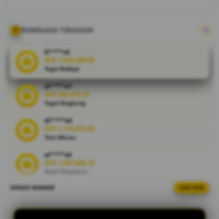
yang
menawarkan
akses cepat,
PEMENANG TERAKHIR
layanan
profesional
fi****o5
24 jam,
IDR 1,542,298.00
Togel Bulleye
serta
berbagai
di****n7
pilihan
IDR 768,415.44
permainan
Togel Kingkong
populer
di****n8
dalam satu
IDR 1,114,076.60
platform
Toto Macau
yang aman
dan mudah
ar****o4
digunakan.
IDR 1,687,656.76
Togel Singapore
V
UPDATE WINNER
LIVE FEED
di****n0
i
IDR 385,113.00
e
Toto Macau
w