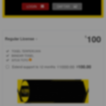
LOGIN
DAFTAR
Show More
100
$
Regular License
Regular
Included:
TOGEL TERPERCAYA
License
Included:
BANDAR TOGEL
SELECTED
Included:
SITUS TOTO
88
$
1000.00
100.00
Extend support to 12 months
$
$
merupakan
situs link
login dan
daftar
permainan
online resmi
dan
terpercaya