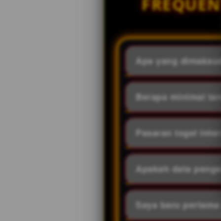
FREQUEN
Apa yang dimaksud
CUANWIN77 dikategorika
yang sangat tangguh, 
Berapa minimal tar
standar pelayanan kon
Anda tidak memerlukan
dimulai dari nominal 
Pasaran togel inte
pemula.
CUANWIN77 menyediak
besar, mulai dari pas
Apakah data penge
modern populer sepert
Sebagai situs Tier At
resmi. Hasil result d
Saya baru pertama
rekayasa atau manipul