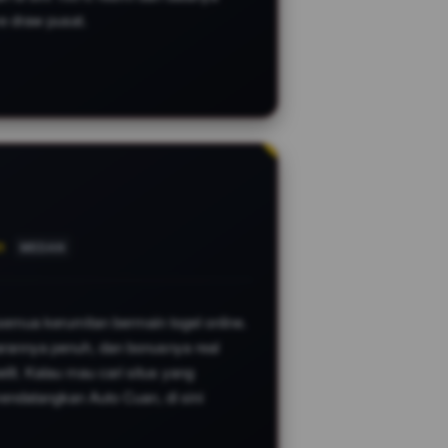
e draw pusat.
21
MEDAN
a kerumitan bermain togel online.
arannya penuh, dan bonusnya real
elit. Kalau mau cari situs yang
endatangkan Auto Cuan, di sini