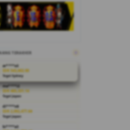
NANG TERAKHIR
ar****o3
IDR 543,602.00
Togel Sydney
ma****i2
IDR 465,331.14
Togel Japan
di****n8
IDR 2,092,477.64
Togel Japan
bi****a3