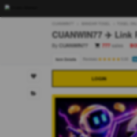
CUANWIN77
BANDAR TOGEL
TOGEL ONL
CUANWIN77 ✈️ Link P
By
CUANWIN77
777
sales
BO
5.00
Reviews
5.00
Item Details
30
stars
LOGIN