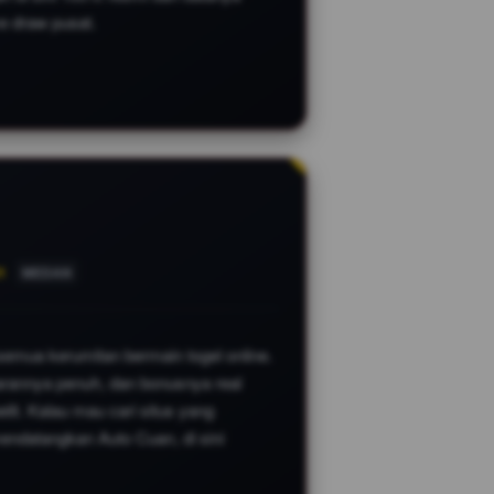
e draw pusat.
21
MEDAN
a kerumitan bermain togel online.
arannya penuh, dan bonusnya real
elit. Kalau mau cari situs yang
endatangkan Auto Cuan, di sini