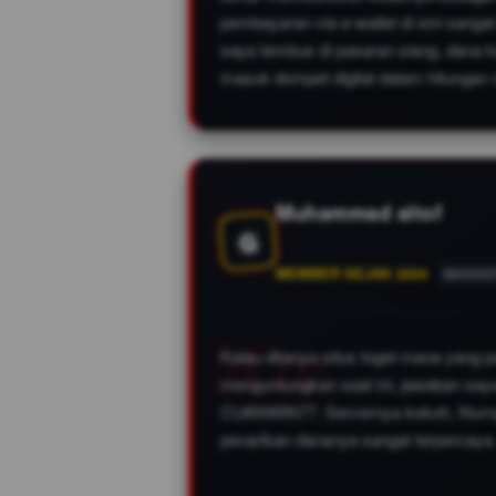
pembayaran via e-wallet di sini sangat 
saya tembus di pasaran siang, dana
masuk dompet digital dalam hitungan 
Muhammad altof
G
MEMBER SEJAK 2024
MANAD
Kalau ditanya situs togel mana yang pa
menguntungkan saat ini, jawaban say
CUANWIN77. Servernya kokoh, fiturn
penarikan dananya sangat terpercaya