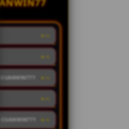
UANWIN77
ki infrastruktur server
n internasional, serta
UANWIN77, taruhan bisa
ain tipe invest maupun
tas CUANWIN77?
diminati para pemain
 (SDY), hingga pasaran
pi kesenangan Anda.
an situs pusat pasaran
, memastikan tidak ada
di CUANWIN77?