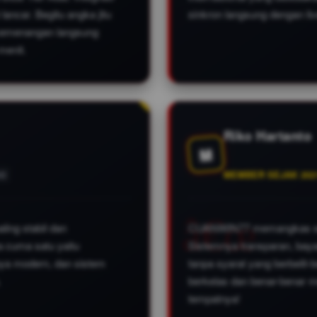
lancar. Begitu angka jitu
sinkron langsung dengan liv
 kemenangan langsung
menit.
Riko Hartanto
M
O
MEMBER SEJAK 20
ling stabil dan
CUANWIN77 memangkas semu
a cuma satu yaitu
Sistemnya transparan, bay
ya modern, dan sistem
tanpa syarat yang berbelit-b
.
berkelas dan benar-benar m
tempatnya!