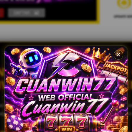
DAFTAR
UPDATE W
77 ✈️ LINK PROVIDER 
WIN 77 PLAY NOW WI
dan daftar permainan online resmi dan terpercaya yang men
rbagai pilihan permainan populer dalam satu platform yang am