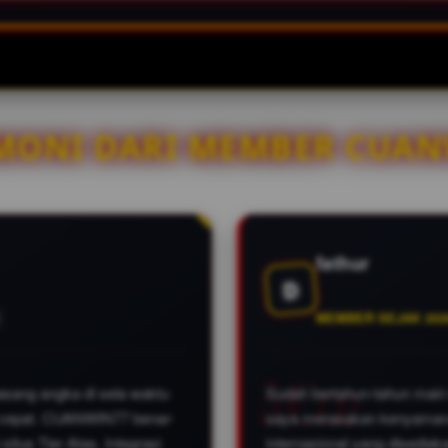
a situs Tier Atas kami dirancang sangat intuitif agar m
un. Selain itu, kami menyediakan menu bantuan yang
nis taruhan (4D/3D/2D, Colok, dll) beserta rincian cara
p.
MONI DARI MEMBER CUA
fathur
D
MEMBER SEJAK 20
asang angka di sela waktu
Sudah bertahun-tahun main 
ba cepat. CUANWIN77 benar-
saya merasakan kenyaman
tus Tier Atas. Integrasi
internasional yang disediak