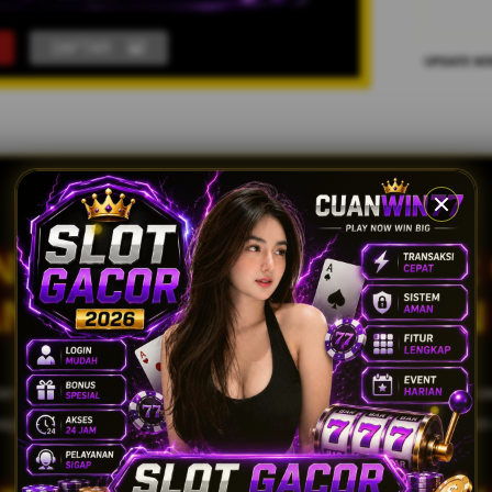
DAFTAR
UPDATE W
77 ✈️ LINK PROVIDER 
NWIN PLAY NOW WIN
dan daftar permainan online resmi dan terpercaya yang men
rbagai pilihan permainan populer dalam satu platform yang am