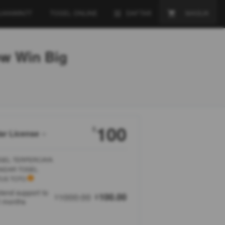
UANWIN77
TOGEL ONLINE
DAFTAR
MASUK
ow Win Big
100
$
ar License
88
lar License
$
SELECTED
luded:
GEL TERPERCAYA
luded:
akan situs link login dan daftar
NDAR TOGEL
luded:
TUS TOTO
ainan online resmi dan terpercaya yang
warkan akses cepat, layanan
tend support to
1000.00
100.00
$
$
sional 24 jam, serta berbagai pilihan
 months
ainan populer dalam satu platform yang
 dan mudah digunakan.