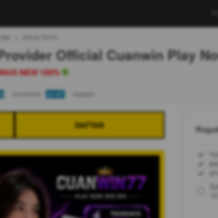
C
INE
SITUS TOTO
rovider Official Cuanwin Play N
NUS NEW 100%
Comments
Support
3
23.187
DAFTAR
Regul
Regu
Inc
TO
Inc
merup
BA
Inc
SI
perm
mena
Ex
profe
12
perm
aman