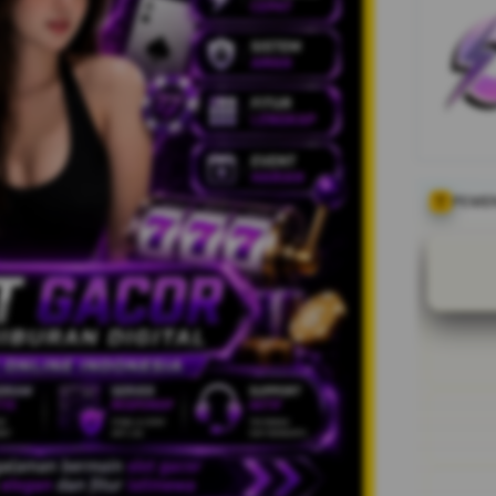
V
i
e
w
l
i
c
PEME
e
n
s
e
d
e
t
a
i
l
s