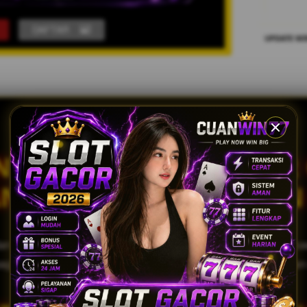
DAFTAR
UPDATE W
77 ✈️ LINK PROVIDER 
NWIN PLAY NOW WIN
dan daftar permainan online resmi dan terpercaya yang men
rbagai pilihan permainan populer dalam satu platform yang am