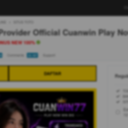
C
INE
SITUS TOTO
rovider Official Cuanwin Play N
NUS NEW 100%
Comments
Support
3
23.187
DAFTAR
Regul
Regu
Inc
TO
Inc
merup
BA
Inc
SI
perm
mena
Ex
profe
12
perm
aman