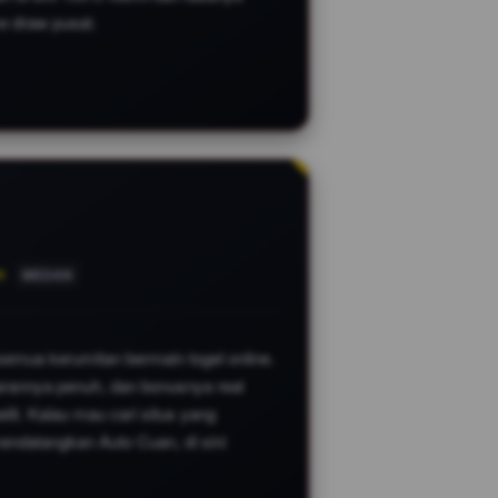
e draw pusat.
21
MEDAN
a kerumitan bermain togel online.
arannya penuh, dan bonusnya real
elit. Kalau mau cari situs yang
endatangkan Auto Cuan, di sini