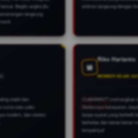
lancar. Begitu angka jitu
sinkron langsung dengan liv
 kemenangan langsung
menit.
Riko Hartanto
M
O
MEMBER SEJAK 20
ling stabil dan
CUANWIN77 memangkas semu
a cuma satu yaitu
Sistemnya transparan, bay
ya modern, dan sistem
tanpa syarat yang berbelit-b
.
berkelas dan benar-benar m
tempatnya!