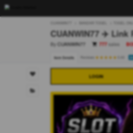
CUANWIN77
BANDAR TOGEL
TOGEL ONL
CUANWIN77 ✈️ Link P
By
CUANWIN77
777
sales
BO
5.00
Reviews
5.00
Item Details
30
stars
LOGIN