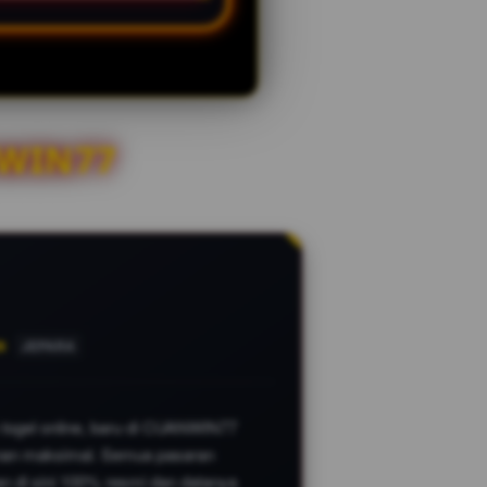
udah dipahami, bahkan
 berisi panduan cara
 membaca hasil result
NWIN77
26
JEPARA
togel online, baru di CUANWIN77
an maksimal. Semua pasaran
an di sini 100% resmi dan datanya