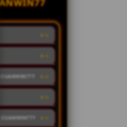
UANWIN77
ki infrastruktur server
n internasional, serta
UANWIN77, taruhan bisa
ain tipe invest maupun
tas CUANWIN77?
diminati para pemain
 (SDY), hingga pasaran
pi kesenangan Anda.
an situs pusat pasaran
, memastikan tidak ada
di CUANWIN77?