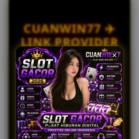
w
sa****a5
l
IDR 1,062,975.84
i
Togel HK
c
CUANWIN77 ✈️
e
ni****o2
IDR 1,418,523.74
n
LINK PROVIDER
Togel Bulleye
s
e
ni****o8
OFFICIAL
d
IDR 1,501,190.40
e
Togel Sydney
CUANWIN PLAY
t
a
NOW WIN BIG
i
l
s
merupakan situs link login dan daftar
permainan online resmi dan terpercaya yang
menawarkan akses cepat, layanan profesional
24 jam, serta berbagai pilihan permainan