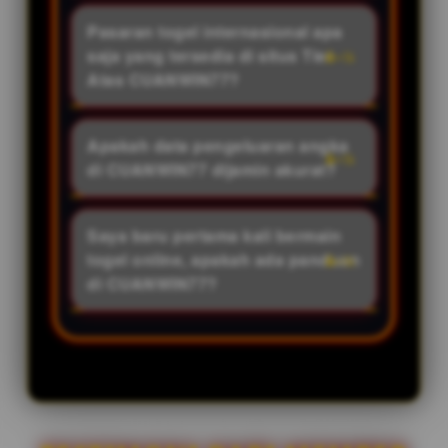
Anda tidak memerlukan modal
tangguh, kecepatan akses
besar untuk merasakan fasilitas
Pasaran togel internasional apa
premium anti-lag, lisensi resmi
Tier Atas. Di CUANWIN77, taruhan
saja yang tersedia di situs Tier
pasaran internasional, serta
bisa dimulai dari nominal terkecil
Atas CUANWIN77?
standar pelayanan konsumen
(100 perak), sehingga sangat
kelas VIP.
CUANWIN77 menyediakan
bersahabat untuk pemain tipe
puluhan pasaran resmi berskala
Apakah data pengeluaran angka
invest maupun pemula.
dunia yang paling diminati para
di CUANWIN77 dijamin akurat?
pemain besar, mulai dari pasaran
Sebagai situs Tier Atas,
klasik seperti Singapore (SGP),
CUANWIN77 mengintegrasikan
Saya baru pertama kali bermain
Hongkong (HK), Sydney (SDY),
sistemnya langsung dengan situs
togel online, apakah ada panduan
hingga pasaran modern populer
pusat pasaran resmi. Hasil result
di CUANWIN77?
seperti Toto Macau dan ada juga
diperbarui secara otomatis dan
pasaran lokal untuk melengkapi
Sangat ada. Antarmuka situs Tier
real-time lewat live draw,
kesenangan Anda.
Atas kami dirancang sangat
memastikan tidak ada rekayasa
intuitif agar mudah dipahami,
atau manipulasi data angka.
bahkan oleh pemula sekalipun.
Selain itu, kami menyediakan
menu bantuan yang berisi