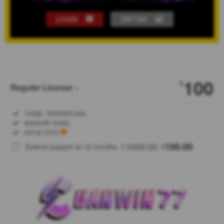
LOGIN
DAFTAR
Show More
100
$
Regular License
Regular
Included:
TOGEL TERPERCAYA
License
Included:
BANDAR TOGEL
SELECTED
Included:
SITUS TOTO
88
$
1000.00
100.00
Extend support to 12 months
$
$
merupakan
situs link
login dan
daftar
permainan
online resmi
dan