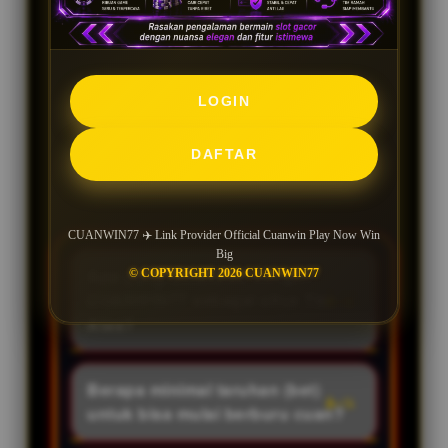
populer dalam satu platform yang aman dan
mudah digunakan.
FREQUENTLY ASKED
LOGIN
QUESTIONS
DAFTAR
CUANWIN77
CUANWIN77 ✈️ Link Provider Official Cuanwin Play Now Win
Big
Apa yang dimaksud dengan
© COPYRIGHT 2026 CUANWIN77
CUANWIN77 sebagai situs Tier
Atas?
CUANWIN77 dikategorikan
sebagai situs Tier Atas (kasta
Berapa minimal taruhan (bet)
tertinggi) karena memiliki
untuk bisa mulai berburu cuan?
infrastruktur server yang sangat