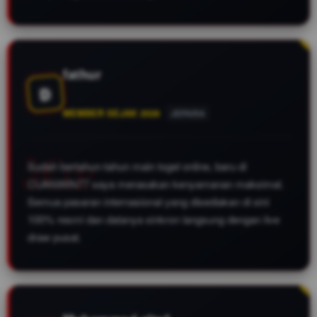
fathur
D
MEMBER SEJAK 2026
JEPARA
Sudah bertahun-tahun main togel online, baru di
CUANWIN77 saya merasakan kenyamanan maksimal.
Semua pasaran internasional yang disediakan di sini
100% resmi dan datanya sinkron langsung dengan live
draw pusat.