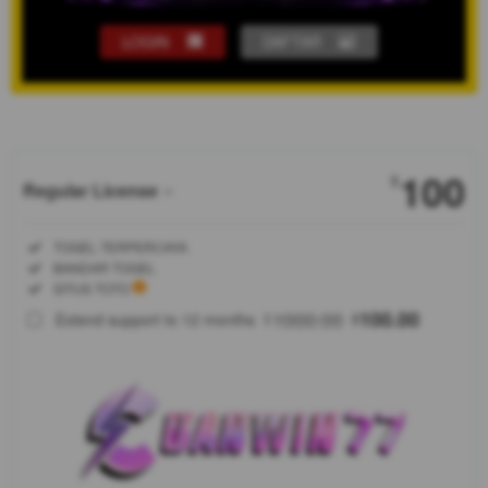
LOGIN
DAFTAR
Show More
100
$
Regular License
Regular
Included:
TOGEL TERPERCAYA
License
Included:
BANDAR TOGEL
SELECTED
Included:
SITUS TOTO
88
$
1000.00
100.00
Extend support to 12 months
$
$
merupakan
situs link
login dan
daftar
permainan
online resmi
dan