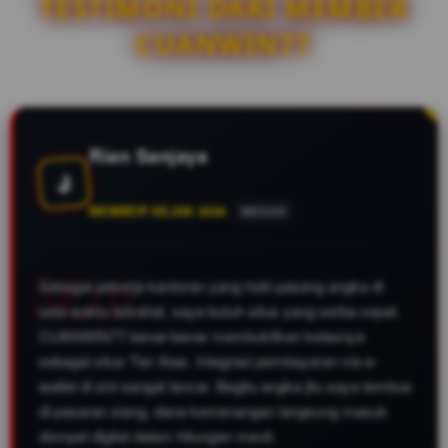
TESTIMONI DARI MEMBER
panduan cara memasang
CUANWIN77
berbagai jenis taruhan (4D/3D/2D,
Colok, dll) beserta rincian cara
membaca hasil result pasaran
secara lengkap.
Rian Sanjaya
J
MEMBER SEJAK 2026
MEDAN
Sebagai pekerja kantoran yang hobi pasang angka di
sela waktu istirahat, saya butuh situs yang serba cepat.
CUANWIN77 benar-benar membuktikan kelasnya
sebagai situs Tier Atas. Integrasi pembayaran via e-
wallet di sini sangat lancar. Begitu angka jitu saya tembus
di pasaran siang, dana kemenangan langsung masuk
dompet digital dalam hitungan menit.