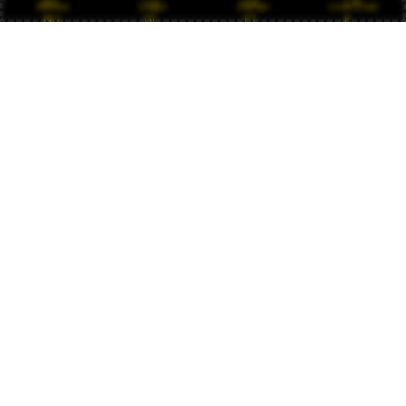
CUANWIN77 memangkas semua kerumitan bermain
Bonus
Login
Daftar
Live Chat
togel online. Sistemnya transparan, bayarannya penuh,
dan bonusnya real tanpa syarat yang berbelit-belit. Kalau
mau cari situs yang berkelas dan benar-benar
mendatangkan Auto Cuan, di sini tempatnya!