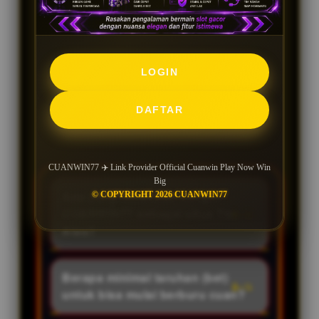
populer dalam satu platform yang aman dan
mudah digunakan.
FREQUENTLY ASKED
LOGIN
QUESTIONS
DAFTAR
CUANWIN77
CUANWIN77 ✈️ Link Provider Official Cuanwin Play Now Win
Big
Apa yang dimaksud dengan
© COPYRIGHT 2026 CUANWIN77
CUANWIN77 sebagai situs Tier
Atas?
CUANWIN77 dikategorikan
sebagai situs Tier Atas (kasta
Berapa minimal taruhan (bet)
tertinggi) karena memiliki
untuk bisa mulai berburu cuan?
infrastruktur server yang sangat