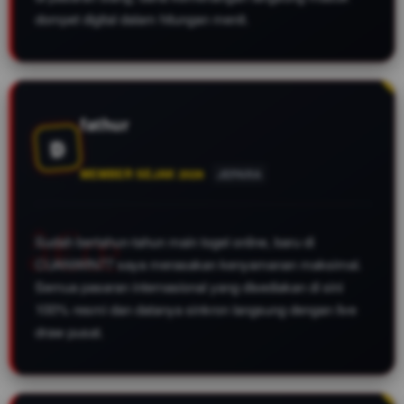
dompet digital dalam hitungan menit.
fathur
D
MEMBER SEJAK 2026
JEPARA
Sudah bertahun-tahun main togel online, baru di
CUANWIN77 saya merasakan kenyamanan maksimal.
Semua pasaran internasional yang disediakan di sini
100% resmi dan datanya sinkron langsung dengan live
draw pusat.