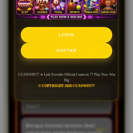
24 jam, serta berbagai pilihan permainan
populer dalam satu platform yang aman dan
mudah digunakan.
LOGIN
FREQUENTLY ASKED
QUESTIONS
DAFTAR
CUANWIN77
CUANWIN77 ✈️ Link Provider Official Cuanwin 77 Play Now Win
Big
© COPYRIGHT 2026 CUANWIN77
Apa yang dimaksud dengan
CUANWIN77 sebagai situs Tier
Atas?
CUANWIN77 dikategorikan
sebagai situs Tier Atas (kasta
Berapa minimal taruhan (bet)
tertinggi) karena memiliki
untuk bisa mulai berburu cuan?