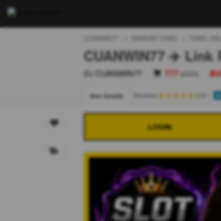
CUANWIN77
BANDAR TOGEL
TOGEL ONL
CUANWIN77 ✈️ Link P
By
CUANWIN77
777
sales
BO
5.00
Reviews
5.00
Item Details
30
stars
LOGIN