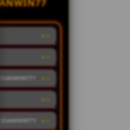
UANWIN77
ki infrastruktur server
n internasional, serta
UANWIN77, taruhan bisa
ain tipe invest maupun
tas CUANWIN77?
diminati para pemain
 (SDY), hingga pasaran
pi kesenangan Anda.
an situs pusat pasaran
, memastikan tidak ada
di CUANWIN77?