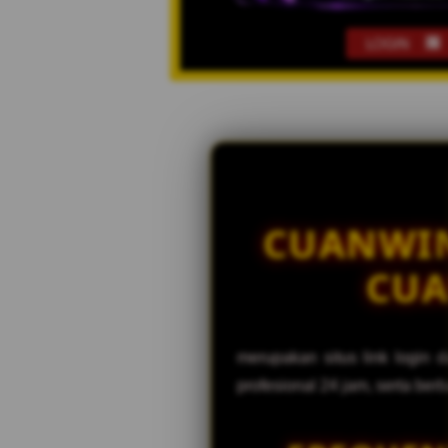
LOGIN
CUANWIN
CUA
merupakan situs link login 
profesional 24 jam, serta be