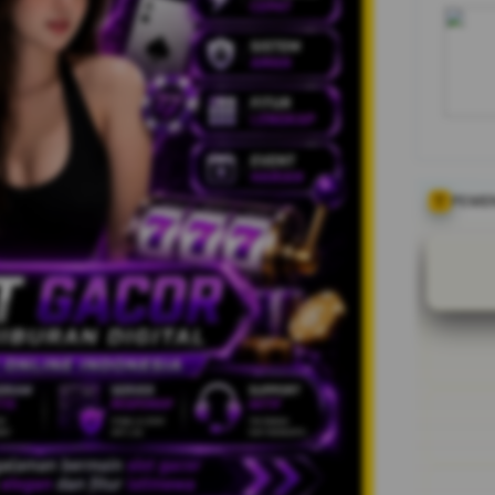
V
i
e
w
l
i
c
PEME
e
n
s
e
d
e
t
a
i
l
s