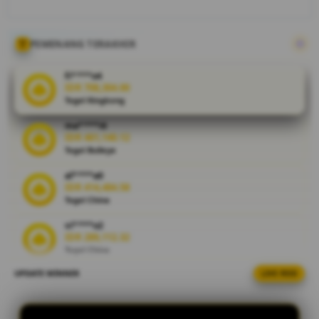
yang
menawarkan
akses cepat,
PEMENANG TERAKHIR
layanan
profesional
fi****o4
24 jam,
IDR 708,304.00
Togel Kingkong
serta
berbagai
ma****i6
pilihan
IDR 461,140.12
permainan
Togel Bulleye
populer
al****a0
dalam satu
IDR 414,484.58
platform
Togel China
yang aman
dan mudah
vi****o2
digunakan.
IDR 289,112.32
Togel China
V
UPDATE WINNER
LIVE FEED
sa****a1
i
IDR 852,064.46
e
Togel Bulleye
w