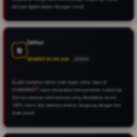
dompet digital dalam hitungan menit.
fathur
D
MEMBER SEJAK 2026
JEPARA
Sudah bertahun-tahun main togel online, baru di
CUANWIN77 saya merasakan kenyamanan maksimal.
Semua pasaran internasional yang disediakan di sini
100% resmi dan datanya sinkron langsung dengan live
draw pusat.