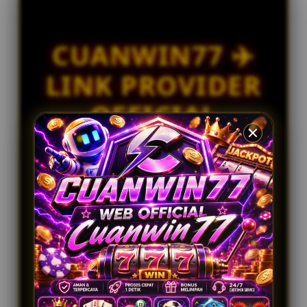
la****u0
l
IDR 351,116.62
i
Togel HK
c
CUANWIN77 ✈️
e
la****u3
IDR 2,067,597.20
n
LINK PROVIDER
Togel Singapore
s
e
ni****o5
OFFICIAL
d
IDR 466,124.08
e
Togel Kingkong
CUANWIN 77
t
a
PLAY NOW WIN
i
l
BIG
s
merupakan situs link login dan daftar
permainan online resmi dan terpercaya yang
menawarkan akses cepat, layanan profesional