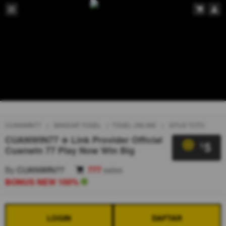
CUANWIN77
BANDAR TOGEL
TOGEL ONLINE
SITUS TOTO
CUANWIN77 ✈️ Link Provider Official
5
$
Cuanwin 77 Play Now Win Big
By
CUANWIN77
777
sales
BONUS NEW 100%
LOGIN
DAFTAR