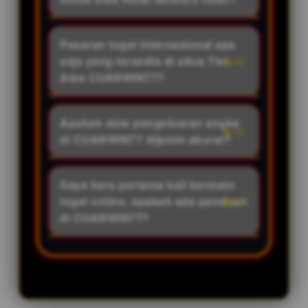
infrastruktur server yang sangat
Anda tidak memerlukan modal
tangguh, kecepatan akses
besar untuk merasakan fasilitas
Pasaran togel internasional apa
premium anti-lag, lisensi resmi
Tier Atas. Di CUANWIN77, taruhan
saja yang tersedia di situs Tier
pasaran internasional, serta
bisa dimulai dari nominal terkecil
Atas CUANWIN77?
standar pelayanan konsumen
(100 perak), sehingga sangat
kelas VIP.
CUANWIN77 menyediakan
bersahabat untuk pemain tipe
puluhan pasaran resmi berskala
Apakah data pengeluaran angka
invest maupun pemula.
dunia yang paling diminati para
di CUANWIN77 dijamin akurat?
pemain besar, mulai dari pasaran
Sebagai situs Tier Atas,
klasik seperti Singapore (SGP),
CUANWIN77 mengintegrasikan
Saya baru pertama kali bermain
Hongkong (HK), Sydney (SDY),
sistemnya langsung dengan situs
togel online, apakah ada panduan
hingga pasaran modern populer
pusat pasaran resmi. Hasil result
di CUANWIN77?
seperti Toto Macau dan ada juga
diperbarui secara otomatis dan
pasaran lokal untuk melengkapi
Sangat ada. Antarmuka situs Tier
real-time lewat live draw,
kesenangan Anda.
Atas kami dirancang sangat
memastikan tidak ada rekayasa
intuitif agar mudah dipahami,
atau manipulasi data angka.
bahkan oleh pemula sekalipun.